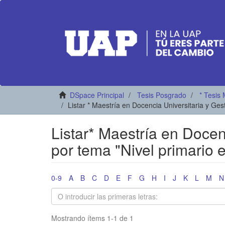
DSpace Principal
Tesis Posgrado
* Tesis 
Listar * Maestría en Docencia Universitaria y Ge
Listar* Maestría en Docen
por tema "Nivel primario e
0-9
A
B
C
D
E
F
G
H
I
J
K
L
M
N
Mostrando ítems 1-1 de 1