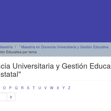
Maestría
* Maestría en Docencia Universitaria y Gestión Educativa
stión Educativa por tema
cia Universitaria y Gestión Educa
statal"
O
P
Q
R
S
T
U
V
W
X
Y
Z
Ir