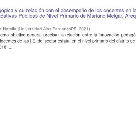
ógica y su relación con el desempeño de los docentes en l
ucativas Públicas de Nivel Primario de Mariano Melgar, Areq
a Natalia
(
Universidad Alas PeruanasPE
,
2021
)
como objetivo general precisar la relación entre la innovación pedagó
entes de las I.E. del sector estatal en el nivel primario del distrito d
18. ...