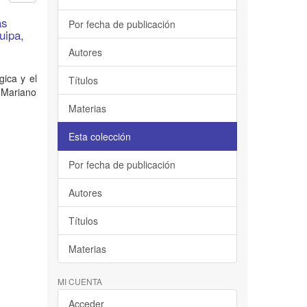
as
Por fecha de publicación
uipa,
Autores
gica y el
Títulos
e Mariano
Materias
Esta colección
Por fecha de publicación
Autores
Títulos
Materias
MI CUENTA
Acceder