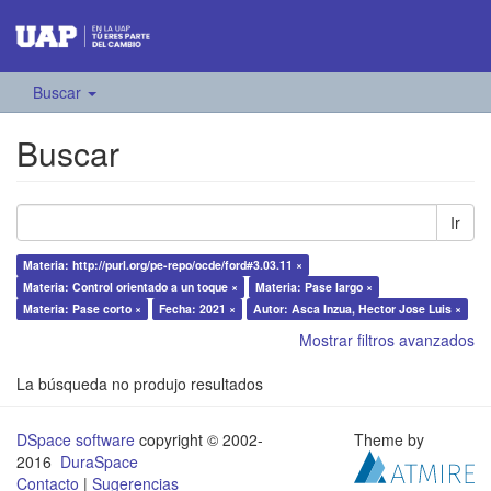
Buscar
Buscar
Ir
Materia: http://purl.org/pe-repo/ocde/ford#3.03.11 ×
Materia: Control orientado a un toque ×
Materia: Pase largo ×
Materia: Pase corto ×
Fecha: 2021 ×
Autor: Asca Inzua, Hector Jose Luis ×
Mostrar filtros avanzados
La búsqueda no produjo resultados
DSpace software
copyright © 2002-
Theme by
2016
DuraSpace
Contacto
|
Sugerencias