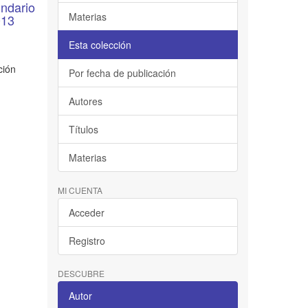
undario
Materias
013
Esta colección
ción
Por fecha de publicación
Autores
Títulos
Materias
MI CUENTA
Acceder
Registro
DESCUBRE
Autor