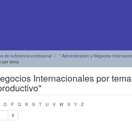
os de suficiencia profesional
* Administración y Negocios Internacio
es por tema
Negocios Internacionales por tema
productivo"
O
P
Q
R
S
T
U
V
W
X
Y
Z
Ir