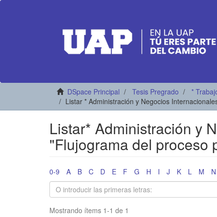
DSpace Principal
Tesis Pregrado
* Trabaj
Listar * Administración y Negocios Internacional
Listar* Administración y 
"Flujograma del proceso 
0-9
A
B
C
D
E
F
G
H
I
J
K
L
M
N
Mostrando ítems 1-1 de 1