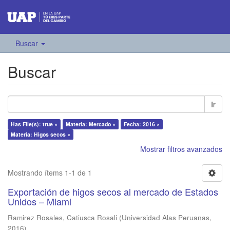
Buscar
Buscar
Ir
Has File(s): true ×
Materia: Mercado ×
Fecha: 2016 ×
Materia: Higos secos ×
Mostrar filtros avanzados
Mostrando ítems 1-1 de 1
Exportación de higos secos al mercado de Estados
Unidos – Miami
Ramirez Rosales, Catiusca Rosali
(
Universidad Alas Peruanas
,
2016
)