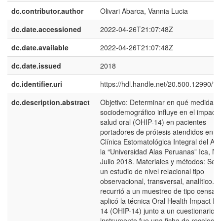
dc.contributor.author
Olivari Abarca, Vannia Lucia
dc.date.accessioned
2022-04-26T21:07:48Z
dc.date.available
2022-04-26T21:07:48Z
dc.date.issued
2018
dc.identifier.uri
https://hdl.handle.net/20.500.12990/7
dc.description.abstract
Objetivo: Determinar en qué medida el 
sociodemográfico influye en el impacto
salud oral (OHIP-14) en pacientes
portadores de prótesis atendidos en la
Clínica Estomatológica Integral del Ad
la “Universidad Alas Peruanas” Ica, Ma
Julio 2018. Materiales y métodos: Se 
un estudio de nivel relacional tipo
observacional, transversal, analítico. 
recurrió a un muestreo de tipo censal.
aplicó la técnica Oral Health Impact Pro
14 (OHIP-14) junto a un cuestionario y
instrumento fue una ficha de recolecci