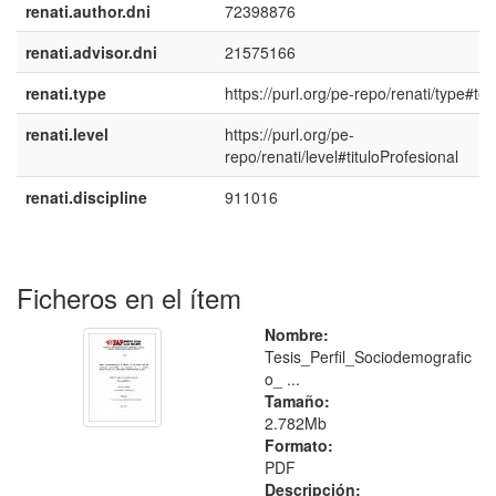
renati.author.dni
72398876
renati.advisor.dni
21575166
renati.type
https://purl.org/pe-repo/renati/type#tes
renati.level
https://purl.org/pe-
repo/renati/level#tituloProfesional
renati.discipline
911016
Ficheros en el ítem
Nombre:
Tesis_Perfil_Sociodemografic
o_ ...
Tamaño:
2.782Mb
Formato:
PDF
Descripción: