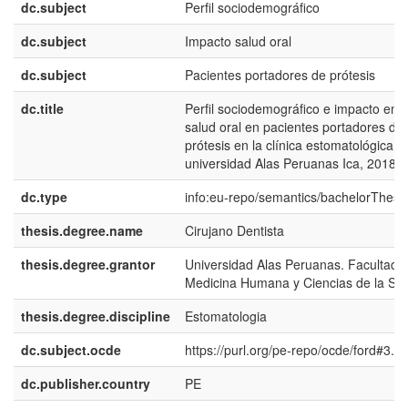
dc.subject
Perfil sociodemográfico
dc.subject
Impacto salud oral
dc.subject
Pacientes portadores de prótesis
dc.title
Perfil sociodemográfico e impacto en l
salud oral en pacientes portadores de
prótesis en la clínica estomatológica d
universidad Alas Peruanas Ica, 2018
dc.type
info:eu-repo/semantics/bachelorThesi
thesis.degree.name
Cirujano Dentista
thesis.degree.grantor
Universidad Alas Peruanas. Facultad 
Medicina Humana y Ciencias de la Sa
thesis.degree.discipline
Estomatologia
dc.subject.ocde
https://purl.org/pe-repo/ocde/ford#3.0
dc.publisher.country
PE