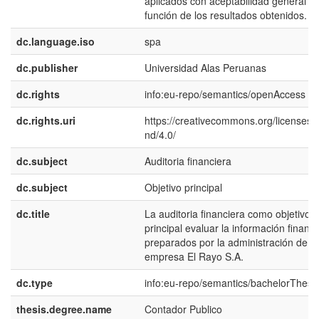
aplicados con aceptabilidad general e
función de los resultados obtenidos.
dc.language.iso
spa
dc.publisher
Universidad Alas Peruanas
dc.rights
info:eu-repo/semantics/openAccess
dc.rights.uri
https://creativecommons.org/licenses/
nd/4.0/
dc.subject
Auditoria financiera
dc.subject
Objetivo principal
dc.title
La auditoria financiera como objetivo
principal evaluar la información financi
preparados por la administración de la
empresa El Rayo S.A.
dc.type
info:eu-repo/semantics/bachelorThesi
thesis.degree.name
Contador Publico