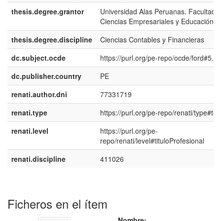
thesis.degree.grantor
Universidad Alas Peruanas. Facultad 
Ciencias Empresariales y Educación
thesis.degree.discipline
Ciencias Contables y Financieras
dc.subject.ocde
https://purl.org/pe-repo/ocde/ford#5.0
dc.publisher.country
PE
renati.author.dni
77331719
renati.type
https://purl.org/pe-repo/renati/type#tes
renati.level
https://purl.org/pe-
repo/renati/level#tituloProfesional
renati.discipline
411026
Ficheros en el ítem
Nombre: