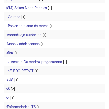
(SM) Saltos Mono Pedales
[1]
, Gofrado
[1]
, Posicionamiento de marca
[1]
,Aprendizaje autónomo
[1]
,Niños y adolescentes
[1]
0Brix
[1]
17-Acetato De medroxiprogesterona
[1]
18F-FDG PET/CT
[1]
3JJS
[1]
5S
[2]
5s
[1]
:Enfermedades ITS
[1]