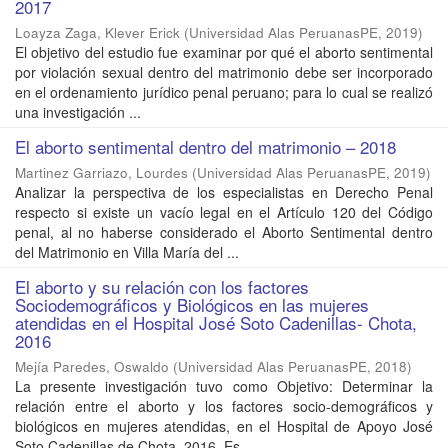
2017
Loayza Zaga, Klever Erick
(
Universidad Alas PeruanasPE
,
2019
)
El objetivo del estudio fue examinar por qué el aborto sentimental
por violación sexual dentro del matrimonio debe ser incorporado
en el ordenamiento jurídico penal peruano; para lo cual se realizó
una investigación ...
El aborto sentimental dentro del matrimonio – 2018
Martinez Garriazo, Lourdes
(
Universidad Alas PeruanasPE
,
2019
)
Analizar la perspectiva de los especialistas en Derecho Penal
respecto si existe un vacío legal en el Artículo 120 del Código
penal, al no haberse considerado el Aborto Sentimental dentro
del Matrimonio en Villa María del ...
El aborto y su relación con los factores
Sociodemográficos y Biológicos en las mujeres
atendidas en el Hospital José Soto Cadenillas- Chota,
2016
Mejía Paredes, Oswaldo
(
Universidad Alas PeruanasPE
,
2018
)
La presente investigación tuvo como Objetivo: Determinar la
relación entre el aborto y los factores socio-demográficos y
biológicos en mujeres atendidas, en el Hospital de Apoyo José
Soto Cadenillas de Chota, 2016. Es ...