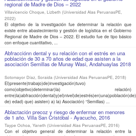
regional de Madre de Dios – 2022
Villavicencio Choque, Lizbeth
(
Universidad Alas PeruanasPE
,
2022
)
El objetivo de la investigación fue determinar la relación que
existe entre abastecimiento y gestión de logística en el Gobierno
Regional de Madre de Dios – 2022. El estudio fue de tipo básico
con enfoque cuantitativo, ...
Abfracciónn dental y su relación con el estrés en una
población de 30 a 70 años de edad que asisten a la
asociación Semillas de Munay Wasi, Andahuaylas 2018
Sotomayor Díaz, Soraida
(
Universidad Alas PeruanasPE
,
2018
)
El)presente)trabajo)de)investigación)tuvo)
como)objetivo)determinar)la) relación)
entre)la)abfracción)dental)y)el)nivel)de)estrés)en)una)población)d
de) edad) que) asisten) a) la) Asociación) “Semillas) ...
Ablactación precoz y riesgo de enfermar en menores
de 1 año. Villa San Cristóbal - Ayacucho, 2016
Taype Ochoa, Yaneth
(
Universidad Alas PeruanasPE
,
2016
)
Con el objetivo general de determinar la relación entre la