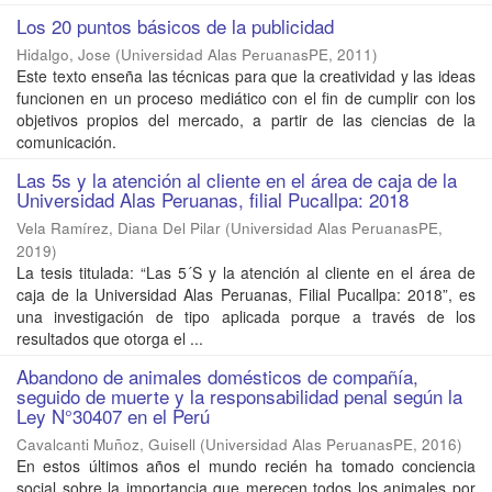
Los 20 puntos básicos de la publicidad
Hidalgo, Jose
(
Universidad Alas PeruanasPE
,
2011
)
Este texto enseña las técnicas para que la creatividad y las ideas
funcionen en un proceso mediático con el fin de cumplir con los
objetivos propios del mercado, a partir de las ciencias de la
comunicación.
Las 5s y la atención al cliente en el área de caja de la
Universidad Alas Peruanas, filial Pucallpa: 2018
Vela Ramírez, Diana Del Pilar
(
Universidad Alas PeruanasPE
,
2019
)
La tesis titulada: “Las 5´S y la atención al cliente en el área de
caja de la Universidad Alas Peruanas, Filial Pucallpa: 2018”, es
una investigación de tipo aplicada porque a través de los
resultados que otorga el ...
Abandono de animales domésticos de compañía,
seguido de muerte y la responsabilidad penal según la
Ley N°30407 en el Perú
Cavalcanti Muñoz, Guisell
(
Universidad Alas PeruanasPE
,
2016
)
En estos últimos años el mundo recién ha tomado conciencia
social sobre la importancia que merecen todos los animales por