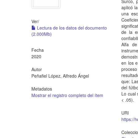
Surco, p
aplicó l
una esc
Coefici
Ver/
signific
Lectura de los datos del documento
de la e
(2.000Mb)
confiabi
Alfa de
Fecha
instrum
2020
demostra
en los e
proceso
Autor
resulta
Peñafiel López, Alfredo Ángel
que: Las
del fútb
Metadatos
Lo cual 
Mostrar el registro completo del ítem
< .05).
URI
https://
Colecci