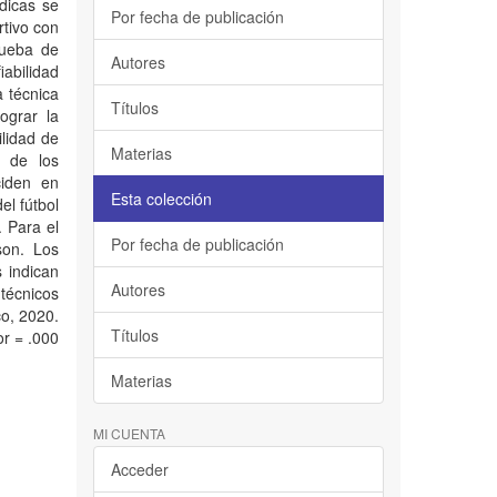
dicas se
Por fecha de publicación
rtivo con
rueba de
Autores
abilidad
a técnica
Títulos
ograr la
ilidad de
Materias
z de los
ciden en
Esta colección
el fútbol
 Para el
Por fecha de publicación
son. Los
 indican
Autores
 técnicos
co, 2020.
Títulos
r = .000
Materias
MI CUENTA
Acceder