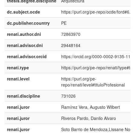
thesis.degree.discipline
Arquitectura
dc.subject.ocde
https://purl.org/pe-repo/ocde/ford#6.0
dc.publisher.country
PE
renati.author.dni
72863970
renati.advisor.dni
29448164
renati.advisor.orcid
https://orcid.org/0000-0002-9135-113
renati.type
https://purl.org/pe-repo/renati/type#tes
renati.level
https://purl.org/pe-
repo/renati/level#tituloProfesional
renati.discipline
731026
renati.juror
Ramírez Vera, Augusto Wilbert
renati.juror
Riveros Pardo, Danilo Alvaro
renati.juror
Soto Barrio de Mendoza,Lissane Noem