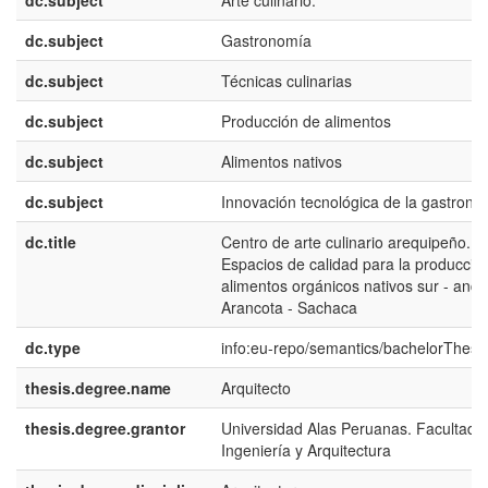
dc.subject
Arte culinario.
dc.subject
Gastronomía
dc.subject
Técnicas culinarias
dc.subject
Producción de alimentos
dc.subject
Alimentos nativos
dc.subject
Innovación tecnológica de la gastrono
dc.title
Centro de arte culinario arequipeño.
Espacios de calidad para la producció
alimentos orgánicos nativos sur - andi
Arancota - Sachaca
dc.type
info:eu-repo/semantics/bachelorThesi
thesis.degree.name
Arquitecto
thesis.degree.grantor
Universidad Alas Peruanas. Facultad 
Ingeniería y Arquitectura