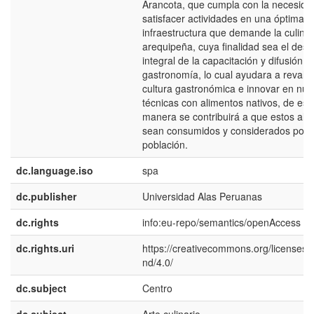
Arancota, que cumpla con la necesida
satisfacer actividades en una óptima
infraestructura que demande la culinar
arequipeña, cuya finalidad sea el desar
integral de la capacitación y difusión d
gastronomía, lo cual ayudara a revalor
cultura gastronómica e innovar en nu
técnicas con alimentos nativos, de est
manera se contribuirá a que estos ali
sean consumidos y considerados por l
población.
dc.language.iso
spa
dc.publisher
Universidad Alas Peruanas
dc.rights
info:eu-repo/semantics/openAccess
dc.rights.uri
https://creativecommons.org/licenses/
nd/4.0/
dc.subject
Centro