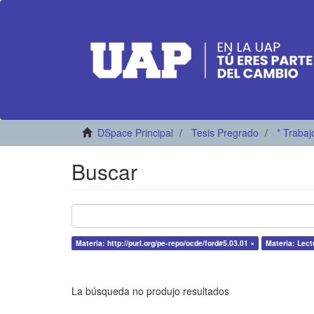
DSpace Principal
Tesis Pregrado
* Trabaj
Buscar
Materia: http://purl.org/pe-repo/ocde/ford#5.03.01 ×
Materia: Lect
La búsqueda no produjo resultados