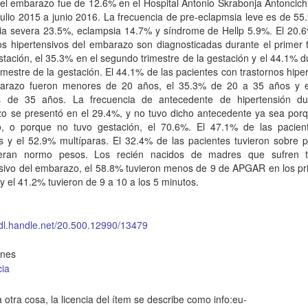
el embarazo fue de 12.6% en el Hospital Antonio Skrabonja Antoncich
julio 2015 a junio 2016. La frecuencia de pre-eclapmsia leve es de 55
ia severa 23.5%, eclampsia 14.7% y síndrome de Hellp 5.9%. El 20.6
os hipertensivos del embarazo son diagnosticadas durante el primer 
stación, el 35.3% en el segundo trimestre de la gestación y el 44.1% d
rimestre de la gestación. El 44.1% de las pacientes con trastornos hipe
arazo fueron menores de 20 años, el 35.3% de 20 a 35 años y 
 de 35 años. La frecuencia de antecedente de hipertensión du
o se presentó en el 29.4%, y no tuvo dicho antecedente ya sea porq
ó, o porque no tuvo gestación, el 70.6%. El 47.1% de las pacien
s y el 52.9% multíparas. El 32.4% de las pacientes tuvieron sobre p
ran normo pesos. Los recién nacidos de madres que sufren t
nsivo del embarazo, el 58.8% tuvieron menos de 9 de APGAR en los pr
y el 41.2% tuvieron de 9 a 10 a los 5 minutos.
hdl.handle.net/20.500.12990/13479
ones
cia
 otra cosa, la licencia del ítem se describe como info:eu-