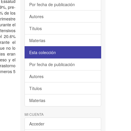
 Essalud
Por fecha de publicación
.9%, pre-
% de los
Autores
trimestre
urante el
Títulos
rtensivos
el 20.6%
Materias
rante el
ue no lo
Esta colección
tes eran
eso y el
Por fecha de publicación
rastorno
imeros 5
Autores
Títulos
Materias
MI CUENTA
Acceder