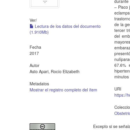
durante 
– Pisco 
eclamps
trastorn
Ver/
de la ge
Lectura de los datos del documento
tercer t
(1.910Mb)
del emb
mayores
Fecha
embaraz
2017
present
nulípara
67.6% e
Autor
hiperte
Asto Apari, Rocío Elizabeth
minutos 
Metadatos
URI
Mostrar el registro completo del ítem
https://
Colecci
Obstetri
Excepto si se señala