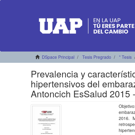
DSpace Principal
Tesis Pregrado
* Tesis
Prevalencia y característ
hipertensivos del embaraz
Antoncich EsSalud 2015 
Objetivo
embarazo
2016. M
retrosp
hiperte