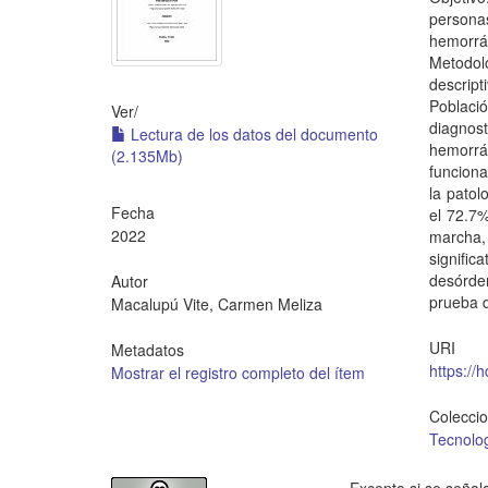
persona
hemorrá
Metodolo
descript
Poblaci
Ver/
diagnos
Lectura de los datos del documento
hemorrág
(2.135Mb)
funciona
la patol
Fecha
el 72.7%
2022
marcha,
signifi
desórde
Autor
prueba d
Macalupú Vite, Carmen Meliza
URI
Metadatos
https://
Mostrar el registro completo del ítem
Colecci
Tecnolo