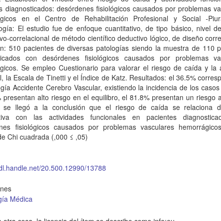
s diagnosticados: desórdenes fisiológicos causados por problemas va
gicos en el Centro de Rehabilitación Profesional y Social -Piu
gía: El estudio fue de enfoque cuantitativo, de tipo básico, nivel d
ivo-correlacional de método científico deductivo lógico, de diseño corre
ón: 510 pacientes de diversas patologías siendo la muestra de 110 p
ticados con desórdenes fisiológicos causados por problemas va
icos. Se empleo Cuestionario para valorar el riesgo de caída y la a
l, la Escala de Tinetti y el Índice de Katz. Resultados: el 36.5% corre
ogía Accidente Cerebro Vascular, existiendo la incidencia de los caso
 presentan alto riesgo en el equilibro, el 81.8% presentan un riesgo a
 se llegó a la conclusión que el riesgo de caída se relaciona 
cativa con las actividades funcionales en pacientes diagnostic
nes fisiológicos causados por problemas vasculares hemorrágico
e Chi cuadrada (,000 ≤ ,05)
hdl.handle.net/20.500.12990/13788
ones
gía Médica