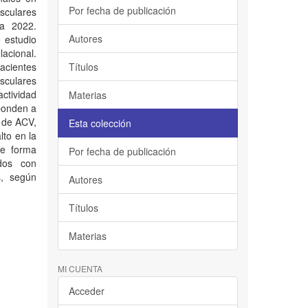
Por fecha de publicación
sculares
ra 2022.
Autores
e estudio
lacional.
acientes
Títulos
sculares
ctividad
Materias
sponden a
s de ACV,
Esta colección
lto en la
de forma
Por fecha de publicación
ados con
s, según
Autores
Títulos
Materias
MI CUENTA
Acceder