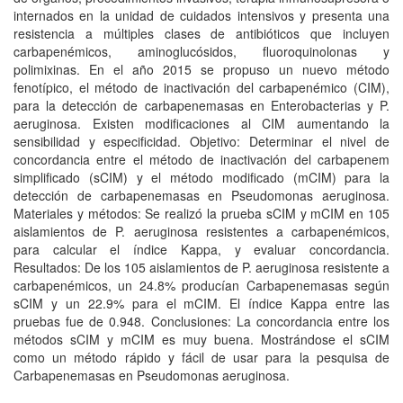
internados en la unidad de cuidados intensivos y presenta una
resistencia a múltiples clases de antibióticos que incluyen
carbapenémicos, aminoglucósidos, fluoroquinolonas y
polimixinas. En el año 2015 se propuso un nuevo método
fenotípico, el método de inactivación del carbapenémico (CIM),
para la detección de carbapenemasas en Enterobacterias y P.
aeruginosa. Existen modificaciones al CIM aumentando la
sensibilidad y especificidad. Objetivo: Determinar el nivel de
concordancia entre el método de inactivación del carbapenem
simplificado (sCIM) y el método modificado (mCIM) para la
detección de carbapenemasas en Pseudomonas aeruginosa.
Materiales y métodos: Se realizó la prueba sCIM y mCIM en 105
aislamientos de P. aeruginosa resistentes a carbapenémicos,
para calcular el índice Kappa, y evaluar concordancia.
Resultados: De los 105 aislamientos de P. aeruginosa resistente a
carbapenémicos, un 24.8% producían Carbapenemasas según
sCIM y un 22.9% para el mCIM. El índice Kappa entre las
pruebas fue de 0.948. Conclusiones: La concordancia entre los
métodos sCIM y mCIM es muy buena. Mostrándose el sCIM
como un método rápido y fácil de usar para la pesquisa de
Carbapenemasas en Pseudomonas aeruginosa.