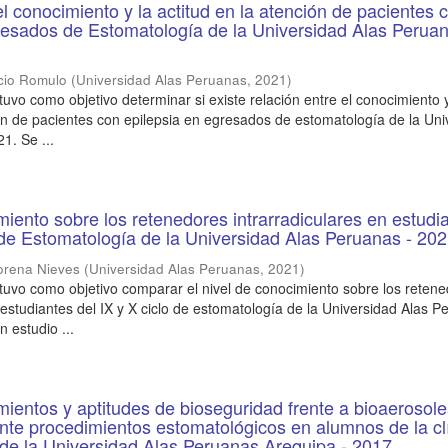
el conocimiento y la actitud en la atención de pacientes 
resados de Estomatología de la Universidad Alas Perua
cio Romulo
(
Universidad Alas Peruanas
,
2021
)
tuvo como objetivo determinar si existe relación entre el conocimiento y
ión de pacientes con epilepsia en egresados de estomatología de la Uni
1. Se ...
miento sobre los retenedores intrarradiculares en estudi
o de Estomatología de la Universidad Alas Peruanas - 20
Lorena Nieves
(
Universidad Alas Peruanas
,
2021
)
 tuvo como objetivo comparar el nivel de conocimiento sobre los reten
 estudiantes del IX y X ciclo de estomatología de la Universidad Alas 
 estudio ...
mientos y aptitudes de bioseguridad frente a bioaerosol
te procedimientos estomatológicos en alumnos de la cl
de la Universidad Alas Peruanas Arequipa - 2017