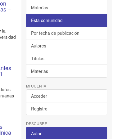
con
Materias
nas –
Esta comunidad
 la
Por fecha de publicación
versidad
Autores
Títulos
antes
Materias
21
MI CUENTA
edores
Peruanas
Acceder
Registro
DESCUBRE
es
ínica
Autor