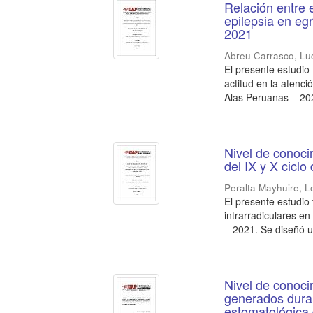
Relación entre 
epilepsia en eg
2021
Abreu Carrasco, Lu
El presente estudio 
actitud en la atenc
Alas Peruanas – 202
Nivel de conoci
del IX y X cicl
Peralta Mayhuire, 
El presente estudio
intrarradiculares en
– 2021. Se diseñó un
Nivel de conoci
generados duran
estomatológica 