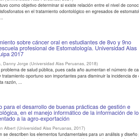
tuvo como objetivo determinar si existe relación entre el nivel de cono
 bisfosfonatos en el tratamiento odontológico en egresados de estomato
..
miento sobre cáncer oral en estudiantes de 8vo y 9no
escuela profesional de Estomatología. Universidad Alas
uipa 2017
, Danny Jorge
(
Universidad Alas Peruanas
,
2018
)
n problema de salud pública, pues cada año aumentan el número de ca
y tratamiento oportuno son importantes para disminuir la incidencia de 
a razón, ...
ño para el desarrollo de buenas prácticas de gestión e
ológica, en el manejo informático de la información de l
entado a la agro-exportación
n Albert
(
Universidad Alas Peruanas
,
2017
)
ón se describen los elementos fundamentales para un análisis y diseño 