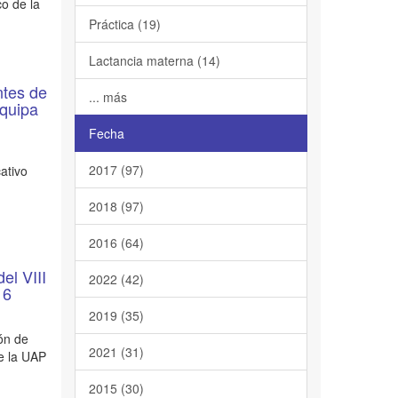
co de la
Práctica (19)
Lactancia materna (14)
ntes de
... más
equipa
Fecha
2017 (97)
ativo
2018 (97)
2016 (64)
el VIII
2022 (42)
16
2019 (35)
ón de
2021 (31)
de la UAP
2015 (30)