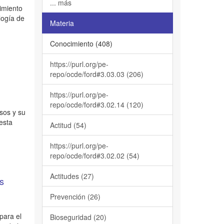
... más
cimiento
logía de
Materia
Conocimiento (408)
https://purl.org/pe-
repo/ocde/ford#3.03.03 (206)
https://purl.org/pe-
repo/ocde/ford#3.02.14 (120)
sos y su
esta
Actitud (54)
https://purl.org/pe-
repo/ocde/ford#3.02.02 (54)
Actitudes (27)
os
Prevención (26)
para el
Bioseguridad (20)