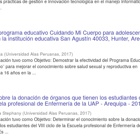
s prácticas de gestión e innovación tecnológica en el manejo informáti
.
l programa educativo Cuidando Mi Cuerpo para adolesce
 la institución educativa San Agustín 40033, Hunter, Ar
ia
(
Universidad Alas Peruanas
,
2017
)
gación tuvo como Objetivo: Demostrar la efectividad del Programa Educ
¨ para mejorar el conocimiento sobre salud sexual y reproductiva en
a 16 años en la ...
bre la donación de órganos que tienen los estudiantes d
uela profesional de Enfermería de la UAP - Arequipa - 20
a Stephany
(
Universidad Alas Peruanas
,
2017
)
gación tuvo como Objetivo: Determinar el conocimiento sobre la donaci
los estudiantes del VIII ciclo de la Escuela profesional de Enfermería 
s ...