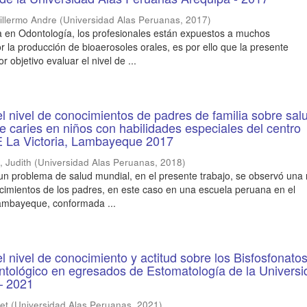
illermo Andre
(
Universidad Alas Peruanas
,
2017
)
ica en Odontología, los profesionales están expuestos a muchos
 la producción de bioaerosoles orales, es por ello que la presente
r objetivo evaluar el nivel de ...
el nivel de conocimientos de padres de familia sobre salu
de caries en niños con habilidades especiales del centro
 La Victoria, Lambayeque 2017
 Judith
(
Universidad Alas Peruanas
,
2018
)
 un problema de salud mundial, en el presente trabajo, se observó una 
ocimientos de los padres, en este caso en una escuela peruana en el
ambayeque, conformada ...
l nivel de conocimiento y actitud sobre los Bisfosfonatos
ntológico en egresados de Estomatología de la Univers
– 2021
zet
(
Universidad Alas Peruanas
,
2021
)