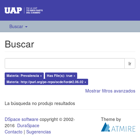
Buscar
Buscar
Ir
Materia: Prevalencia ×
Has File(s): true ×
Materia: http://purl.org/pe-repo/ocde/ford#2.06.02 ×
Mostrar filtros avanzados
La búsqueda no produjo resultados
DSpace software
copyright © 2002-
Theme by
2016
DuraSpace
Contacto
|
Sugerencias