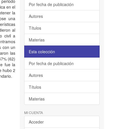
 periodo
Por fecha de publicación
ica en el
btener la
Autores
dose una
erísticas
Títulos
ieron al
 civil a
Materias
ontramos
s con un
Esta colección
aron las
 67% (62)
Por fecha de publicación
e fue la
ue hubo 2
Autores
ndario.
Títulos
Materias
MI CUENTA
Acceder