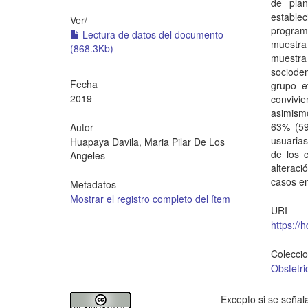
de plan
establec
Ver/
programa
Lectura de datos del documento
muestra
(868.3Kb)
muestra 
sociode
Fecha
grupo e
2019
convivi
asimism
63% (59
Autor
usuarias
Huapaya Davila, Maria Pilar De Los
de los 
Angeles
alteraci
casos en
Metadatos
Mostrar el registro completo del ítem
URI
https://
Colecci
Obstetri
Excepto si se señala