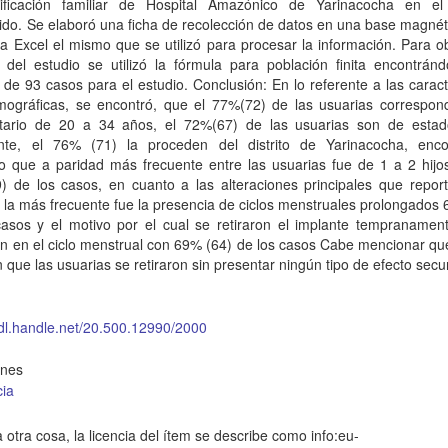
ificación familiar de Hospital Amazónico de Yarinacocha en el
ido. Se elaboró una ficha de recolección de datos en una base magnét
 Excel el mismo que se utilizó para procesar la información. Para o
 del estudio se utilizó la fórmula para población finita encontrán
de 93 casos para el estudio. Conclusión: En lo referente a las caract
mográficas, se encontró, que el 77%(72) de las usuarias correspond
tario de 20 a 34 años, el 72%(67) de las usuarias son de estado
ente, el 76% (71) la proceden del distrito de Yarinacocha, enc
o que a paridad más frecuente entre las usuarias fue de 1 a 2 hijo
) de los casos, en cuanto a las alteraciones principales que report
 la más frecuente fue la presencia de ciclos menstruales prolongados
casos y el motivo por el cual se retiraron el implante tempranament
ón en el ciclo menstrual con 69% (64) de los casos Cabe mencionar q
 que las usuarias se retiraron sin presentar ningún tipo de efecto secu
hdl.handle.net/20.500.12990/2000
ones
cia
 otra cosa, la licencia del ítem se describe como info:eu-