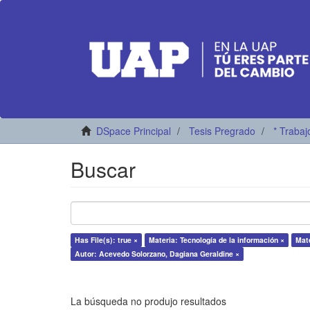
DSpace Principal
Tesis Pregrado
* Trabaj
Buscar
Has File(s): true ×
Materia: Tecnología de la información ×
Mate
Autor: Acevedo Solorzano, Dagiana Geraldine ×
La búsqueda no produjo resultados