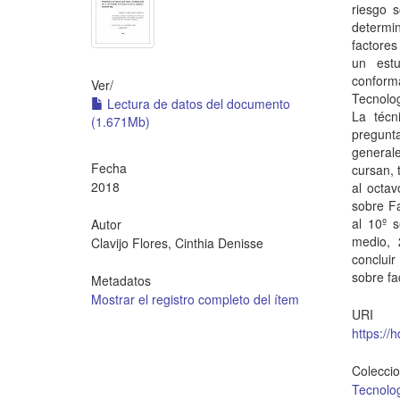
riesgo s
determi
factores
un estu
conform
Ver/
Tecnolog
Lectura de datos del documento
La técn
(1.671Mb)
pregunt
general
Fecha
cursan, 
2018
al octav
sobre Fa
al 10º 
Autor
medio, 
Clavijo Flores, Cinthia Denisse
conclui
sobre fa
Metadatos
Mostrar el registro completo del ítem
URI
https://
Colecci
Tecnolo