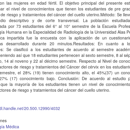
on las mujeres en edad fértil. El objetivo principal del presente es
nar el nivel de conocimientos que tienen los estudiantes de pre gra
 de riesgo y tratamientos del cáncer del cuello uterino.Método: Se lle
dio descriptivo y de corte transversal. La población estudiad
ada por 73 estudiantes del 6° al 10° semestre de la Escuela Profes
ía Humana en la Especialidad de Radiología de la Universidad Alas P
ica impartida fue la encuesta con la aplicación de un cuestionar
as desarrollado durante 20 minutos.Resultados: En cuanto a l
es: Se clasificó a los estudiantes de acuerdo al semestre acadé
teniendo así que 18 estudiantes pertenecen al sexto semestre, 8 al sé
o, 14 al noveno y 22 al décimo semestre. Respecto al Nivel de conoc
ctores de riesgo y tratamientos del Cáncer del cérvix en los estudiant
semestre, el 28% (19) tienen conocimiento alto, el 45%(37) un cono
27% (17) conocimiento bajo. Conclusión: De acuerdo al estudio
r que la mayoría de los estudiantes tienen un nivel de conocimient
ctores de riesgo y tratamientos del cáncer del cuello uterino.
hdl.handle.net/20.500.12990/4032
ones
gía Médica