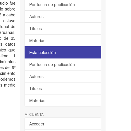
tudio fue
Por fecha de publicación
do sobre
vó a cabo
Autores
a estuvo
ional de
Títulos
eruanas.
io de 25
Materias
os datos
mico que
Esta colección
ptimo, 11
imientos
Por fecha de publicación
es del 6º
cimiento
Autores
 podemos
os medio
Títulos
Materias
MI CUENTA
Acceder