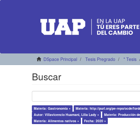
DSpace Principal
Tesis Pregrado
* Tesis
Buscar
Materia: Gastronomía ×
Materia: http://purl.org/pe-repo/ocde/ford
Autor: Villavicencio Huamani, Lilia Lady ×
Materia: Producción de
Materia: Alimentos nativos ×
Fecha: 2020 ×