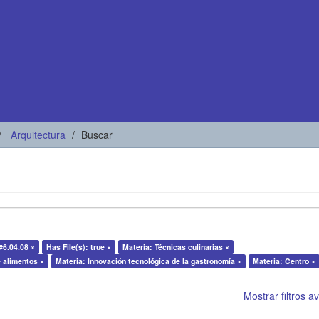
Arquitectura
Buscar
#6.04.08 ×
Has File(s): true ×
Materia: Técnicas culinarias ×
 alimentos ×
Materia: Innovación tecnológica de la gastronomía ×
Materia: Centro ×
Mostrar filtros 