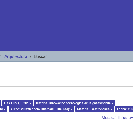
Arquitectura
Buscar
Has File(s): true ×
Materia: Innovación tecnológica de la gastronomía ×
ro ×
Autor: Villavicencio Huamani, Lilia Lady ×
Materia: Gastronomía ×
Fecha: 202
Mostrar filtros 