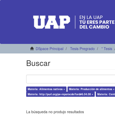
DSpace Principal
Tesis Pregrado
* Tesis
Buscar
Materia: Alimentos nativos ×
Materia: Producción de alimentos ×
Materia: http://purl.org/pe-repo/ocde/ford#6.04.08 ×
Materia: Cent
La búsqueda no produjo resultados