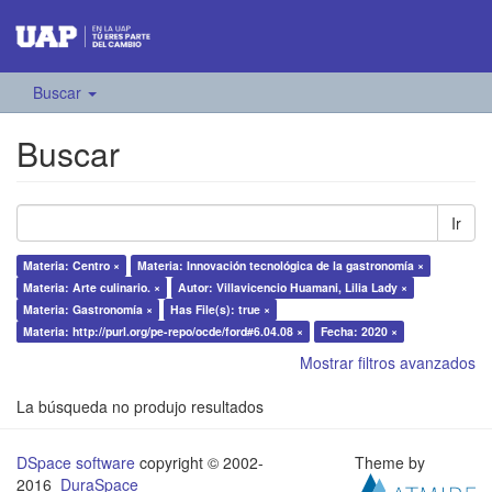
Buscar
Buscar
Ir
Materia: Centro ×
Materia: Innovación tecnológica de la gastronomía ×
Materia: Arte culinario. ×
Autor: Villavicencio Huamani, Lilia Lady ×
Materia: Gastronomía ×
Has File(s): true ×
Materia: http://purl.org/pe-repo/ocde/ford#6.04.08 ×
Fecha: 2020 ×
Mostrar filtros avanzados
La búsqueda no produjo resultados
DSpace software
copyright © 2002-
Theme by
2016
DuraSpace