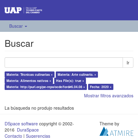
Buscar
Buscar
Ir
Materia: Técnicas culinarias ×
Materia: Arte culinario. ×
Materia: Alimentos nativos ×
Has File(s): true ×
Materia: http://purl.org/pe-repo/ocde/ford#6.04.08 ×
Fecha: 2020 ×
Mostrar filtros avanzados
La búsqueda no produjo resultados
DSpace software
copyright © 2002-
Theme by
2016
DuraSpace
Contacto
|
Sugerencias