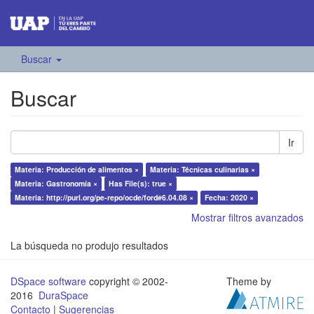
Buscar
Buscar
Ir
Materia: Producción de alimentos ×
Materia: Técnicas culinarias ×
Materia: Gastronomía ×
Has File(s): true ×
Materia: http://purl.org/pe-repo/ocde/ford#6.04.08 ×
Fecha: 2020 ×
Mostrar filtros avanzados
La búsqueda no produjo resultados
DSpace software
copyright © 2002-
Theme by
2016
DuraSpace
Contacto
|
Sugerencias