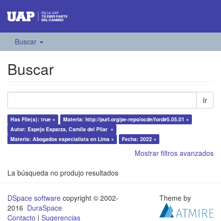
Buscar
Buscar
Ir
Has File(s): true ×
Materia: http://purl.org/pe-repo/ocde/ford#5.05.01 ×
Autor: Espejo Esparza, Camila del Pilar ×
Materia: Abogados especialista en Lima ×
Fecha: 2022 ×
Mostrar filtros avanzados
La búsqueda no produjo resultados
DSpace software
copyright © 2002-
Theme by
2016
DuraSpace
Contacto
|
Sugerencias