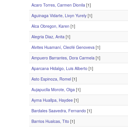
Acaro Torres, Carmen Dionila
[1]
Aguinaga Vidarte, Livyn Yurely
[1]
Alca Obregon, Karen
[1]
Alegria Diaz, Anita
[1]
Alvites Huamaní, Cleofé Genoveva
[1]
Ampuero Barrantes, Dora Carmela
[1]
Aparcana Hidalgo, Luis Alberto
[1]
Asto Espinoza, Romel
[1]
Aujapuclla Morote, Olga
[1]
Ayma Huallpa, Haydee
[1]
Bardales Saavedra, Fernando
[1]
Barrios Hualcas, Tito
[1]