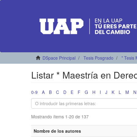
DSpace Principal
Tesis Posgrado
* Tesis 
Listar * Maestría en Dere
0-9
A
B
C
D
E
F
G
H
I
J
K
L
M
N
Mostrando ítems 1-20 de 137
Nombre de los autores