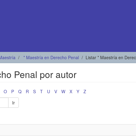
Maestría
* Maestría en Derecho Penal
Listar * Maestría en Dere
cho Penal por autor
O
P
Q
R
S
T
U
V
W
X
Y
Z
Ir