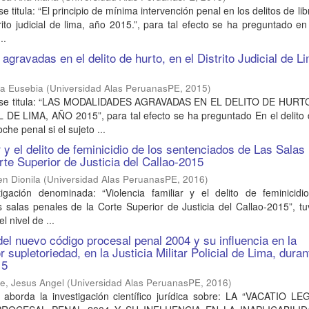
se titula: “El principio de mínima intervención penal en los delitos de li
rito judicial de lima, año 2015.”, para tal efecto se ha preguntado en 
..
gravadas en el delito de hurto, en el Distrito Judicial de L
ta Eusebia
(
Universidad Alas PeruanasPE
,
2015
)
jo se titula: “LAS MODALIDADES AGRAVADAS EN EL DELITO DE HURT
DE LIMA, AÑO 2015”, para tal efecto se ha preguntado En el delito 
he penal si el sujeto ...
r y el delito de feminicidio de los sentenciados de Las Salas
rte Superior de Justicia del Callao-2015
n Dionila
(
Universidad Alas PeruanasPE
,
2016
)
igación denominada: “Violencia familiar y el delito de feminicidi
s salas penales de la Corte Superior de Justicia del Callao-2015”, 
l nivel de ...
del nuevo código procesal penal 2004 y su influencia en la
or supletoriedad, en la Justicia Militar Policial de Lima, duran
15
te, Jesus Angel
(
Universidad Alas PeruanasPE
,
2016
)
aborda la investigación científico jurídica sobre: LA “VACATIO LE