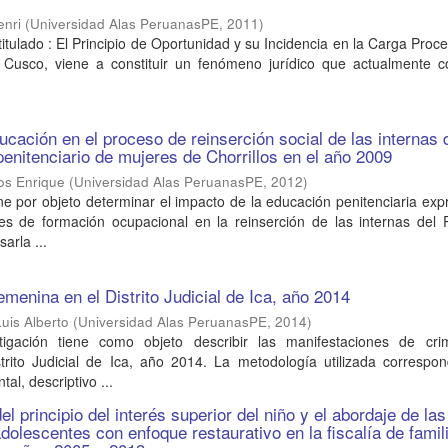
enri
(
Universidad Alas PeruanasPE
,
2011
)
titulado : El Principio de Oportunidad y su Incidencia en la Carga Proce
el Cusco, viene a constituir un fenómeno jurídico que actualmente c
ucación en el proceso de reinserción social de las internas 
penitenciario de mujeres de Chorrillos en el año 2009
os Enrique
(
Universidad Alas PeruanasPE
,
2012
)
ene por objeto determinar el impacto de la educación penitenciaria ex
eres de formación ocupacional en la reinserción de las internas del
sarla ...
emenina en el Distrito Judicial de Ica, año 2014
uis Alberto
(
Universidad Alas PeruanasPE
,
2014
)
tigación tiene como objeto describir las manifestaciones de crim
trito Judicial de Ica, año 2014. La metodología utilizada correspo
al, descriptivo ...
l principio del interés superior del niño y el abordaje de las
dolescentes con enfoque restaurativo en la fiscalía de famil