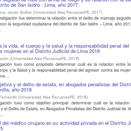
trito de San Isidro - Lima, año 2017
era, Javier Aníbal
(
Universidad Alas PeruanasPE
,
2017
)
vestigación fue determinar la relación entre el delito de marcaje seguid
on la seguridad ciudadana del distrito de San Isidro – Lima, año 2017
.
a la vida, el cuerpo y la salud y la responsabilidad penal del
s mujeres en el Distrito Judicial de Lima 2018
artin
(
Universidad Alas PeruanasPE
,
2018
)
igación tuvo como propósito determinar cuál es la relación entre lo
erpo y la Salud y la responsabilidad penal del agresor contra las mujer
ima ...
etiva y el delito de estafa, en abogados penalistas del Distr
nilla, año 2018
d Fernando
(
Universidad Alas PeruanasPE
,
2018
)
gación tuvo como objetivo principal: determinar cuál es la relación
y el Delito de Estafa, en Abogados Penalistas del Distrito Judicial de Ve
..
l del médico cirujano en su actividad privada en el Distrito J
15