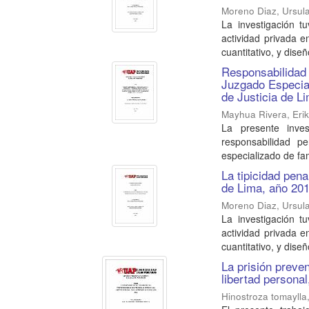
Moreno Diaz, Ursul
La investigación t
actividad privada e
cuantitativo, y diseñ
Responsabilidad p
Juzgado Especial
de Justicia de L
Mayhua Rivera, Erik
La presente inves
responsabilidad p
especializado de fami
La tipicidad pena
de Lima, año 20
Moreno Diaz, Ursul
La investigación t
actividad privada e
cuantitativo, y diseñ
La prisión preven
libertad personal
Hinostroza tomaylla