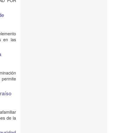
DAD POR
de
elemento
s en las
a
rminación
l permite
araíso
afamiliar
nes de la
guridad