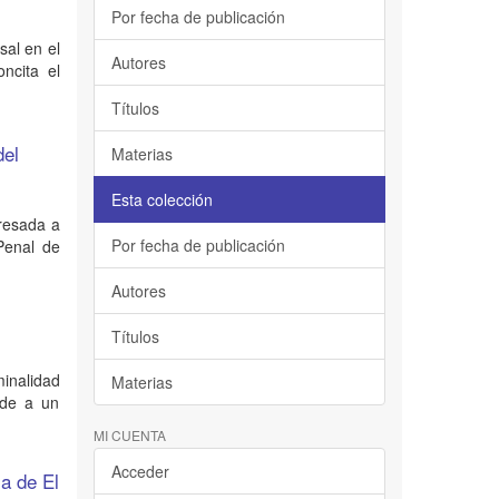
Por fecha de publicación
sal en el
Autores
oncita el
Títulos
del
Materias
Esta colección
presada a
Por fecha de publicación
 Penal de
Autores
Títulos
inalidad
Materias
nde a un
MI CUENTA
Acceder
ia de El