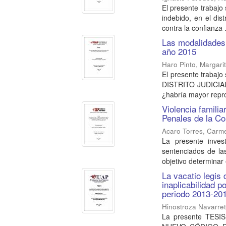
El presente trabajo 
indebido, en el dist
contra la confianza .
Las modalidades a
año 2015
Haro Pinto, Margari
El presente traba
DISTRITO JUDICIAL 
¿habría mayor reproc
Violencia familia
Penales de la Co
Acaro Torres, Carme
La presente invest
sentenciados de la
objetivo determinar e
La vacatio legis 
inaplicabilidad p
periodo 2013-20
Hinostroza Navarre
La presente TESIS 