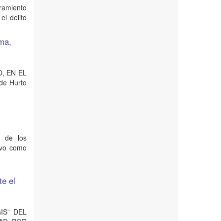
bramiento
el delito
ima,
O, EN EL
de Hurto
o de los
tuvo como
te el
GIS” DEL