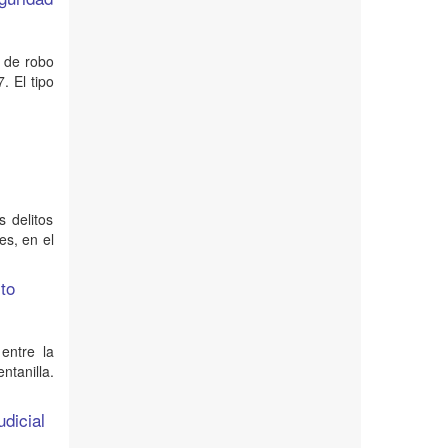
o de robo
. El tipo
s delitos
es, en el
ito
 entre la
ntanilla.
udicial