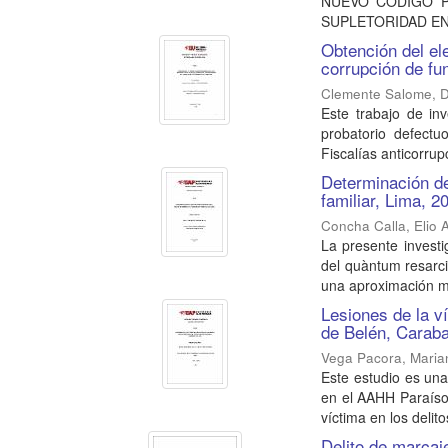
NUEVO CÓDIGO P
SUPLETORIDAD EN L
Obtención del el
corrupción de fu
Clemente Salome, D
Este trabajo de in
probatorio defectu
Fiscalías anticorrup
Determinación del
familiar, Lima, 2
Concha Calla, Elio 
La presente investi
del quàntum resarcit
una aproximación m
Lesiones de la ví
de Belén, Caraba
Vega Pacora, Maria
Este estudio es una 
en el AAHH Paraíso 
víctima en los delitos
Delito de marcaj