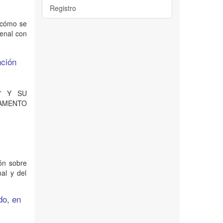
Registro
r cómo se
penal con
nción
O” Y SU
TAMENTO
ión sobre
al y del
do, en