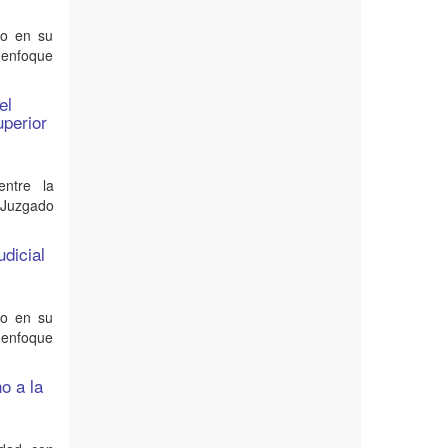
no en su
e enfoque
el
uperior
entre la
 Juzgado
udicial
no en su
e enfoque
o a la