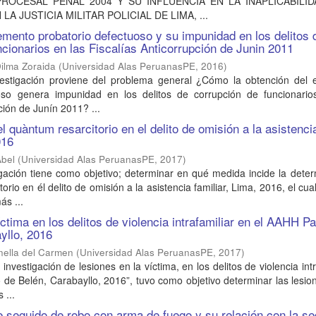
ROCESAL PENAL 2004 Y SU INFLUENCIA EN LA INAPLICABILI
A JUSTICIA MILITAR POLICIAL DE LIMA, ...
emento probatorio defectuoso y su impunidad en los delitos 
ncionarios en las Fiscalías Anticorrupción de Junin 2011
ilma Zoraida
(
Universidad Alas PeruanasPE
,
2016
)
vestigación proviene del problema general ¿Cómo la obtención del 
oso genera impunidad en los delitos de corrupción de funcionario
ción de Junín 2011? ...
 quàntum resarcitorio en el delito de omisión a la asistenci
016
Abel
(
Universidad Alas PeruanasPE
,
2017
)
gación tiene como objetivo; determinar en qué medida incide la dete
orio en él delito de omisión a la asistencia familiar, Lima, 2016, el cua
ás ...
ctima en los delitos de violencia intrafamiliar en el AAHH P
yllo, 2016
nella del Carmen
(
Universidad Alas PeruanasPE
,
2017
)
investigación de lesiones en la víctima, en los delitos de violencia intr
de Belén, Carabayllo, 2016”, tuvo como objetivo determinar las lesio
 ...
e seguido de robo con arma de fuego y su relación con la se