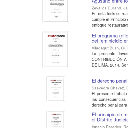
Agustino entre l
Zevallos Durand, J
En esta tesis se rea
cumple el Principio 
enfoque restaurativo
El programa (dile
del feminicidio 
Viladegut Bush, Gui
La presente inv
CONTRIBUCIÓN A 
DE LIMA. 2014. Se tr
El derecho penal
Saavedra Chavez, E
El presente trabajo
las consecuencias 
derecho penal para 
El principio de m
el Distrito Judic
Ignacio Paredes, R