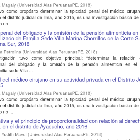
a Magaly
(
Universidad Alas PeruanasPE
,
2018
)
uvo como propósito determinar la tipicidad penal del médico ciruja
n el distrito judicial de lima, año 2015, es una investigación básica d
o no ...
enal del obligado y la omisión de la pensión alimenticia en 
izado de Familia Sede Villa Marina Chorrillos de la Corte S
ima Sur, 2018
a Petrolina
(
Universidad Alas PeruanasPE
,
2018
)
tigación tuvo como objetivo principal: “determinar la relación 
enal del obligado y la omisión de la pensión alimenticia en el
lia sede Villa ...
l del médico cirujano en su actividad privada en el Distrito J
15
a Magaly
(
Universidad Alas PeruanasPE
,
2018
)
uvo como propósito determinar la tipicidad penal del médico ciruja
n el distrito judicial de lima, año 2015, es una investigación básica d
o no ...
tiva y el principio de proporcionalidad con relación al derech
, en el distrito de Ayacucho, año 2016
, Yudith Mavel
(
Universidad Alas PeruanasPE
,
2018
)