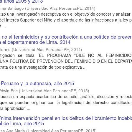
os años 2005 y 2013
aime Santiago
(
Universidad Alas PeruanasPE
,
2014
)
lizó una investigación descriptiva con el objetivo de conocer y analiza
del Interés Superior del Niño y el abordaje de las infracciones a la ley 
 ...
 no al feminicidio) y su contribución a una política de preve
en el departamento de Lima. 2014
llermo
(
Universidad Alas PeruanasPE
,
2014
)
estigación se titula: EL PROGRAMA “DILE NO AL FEMINICIDI
UNA POLÍTICA DE PREVENCIÓN DEL FEMINICIDIO EN EL DEPAR
ata de una investigación de tipo explicativa ...
 Peruano y la eutanasia, año 2015
dwin Eric
(
Universidad Alas PeruanasPE
,
2015
)
 busca un espacio académico de estudio, análisis, discusión y reflex
que se puedan originar con la legalización del derecho constitucion
la aprobación ...
ínima intervención penal en los delitos de libramiento indebi
ial de Lima, año 2015
osa Ana Maria
(
Universidad Alas PeruanasPE
,
2015
)