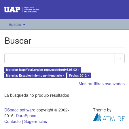
Buscar
Buscar
Ir
Materia: http://purl.org/pe-repo/ocde/ford#5.05.02 ×
Materia: Establecimiento penitenciario ×
Fecha: 2012 ×
Mostrar filtros avanzados
La búsqueda no produjo resultados
DSpace software
copyright © 2002-
Theme by
2016
DuraSpace
Contacto
|
Sugerencias