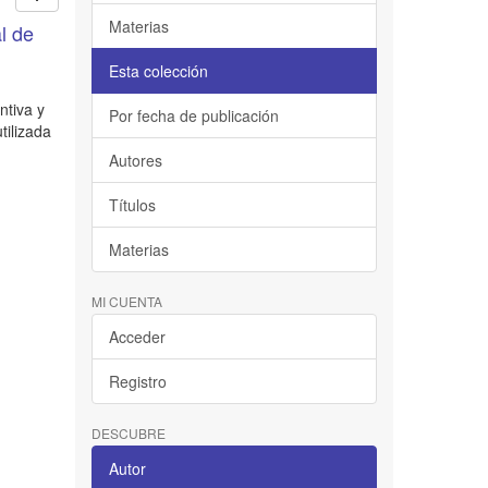
Materias
al de
Esta colección
ntiva y
Por fecha de publicación
tilizada
Autores
Títulos
Materias
MI CUENTA
Acceder
Registro
DESCUBRE
Autor