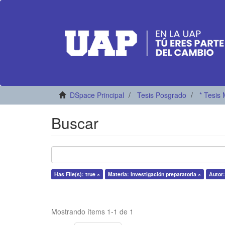
DSpace Principal
Tesis Posgrado
* Tesis 
Buscar
Has File(s): true ×
Materia: Investigación preparatoria ×
Autor:
Mostrando ítems 1-1 de 1