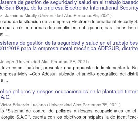
istema de gestión de seguridad y salud en el trabajo basado
de San Borja, de la empresa Electronic International Securit
uz, Jazminne Mirally
(
Universidad Alas PeruanasPE
,
2021
)
o aborda la situación de la empresa Electronic International Security S.
tro país existen normas de cumplimiento obligatorio, para todas las
o ...
sistema de gestión de la seguridad y salud en el trabajo ba
001:2018 para la empresa metal mecánica ADESUR, distrito
 Joseph
(
Universidad Alas PeruanasPE
,
2021
)
o, tuvo como finalidad, presentar una propuesta de implementar la N
mpresa Moly –Cop Adesur, ubicada el ámbito geográfico del distri
a ...
l de peligros y riesgos ocupacionales en la planta de tintor
.A.C.
 Victor Eduardo Luciano
(
Universidad Alas PeruanasPE
,
2021
)
cto “Sistema de control de peligros y riesgos ocupacionales en el
s Jorgito S.A.C.”, cuenta con los objetivos principales la de identificac