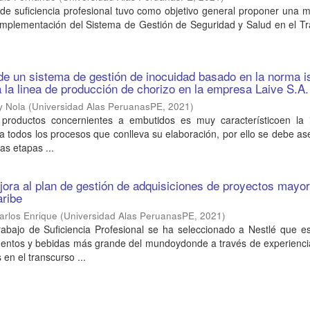
 de suficiencia profesional tuvo como objetivo general proponer una 
 implementación del Sistema de Gestión de Seguridad y Salud en el T
e un sistema de gestión de inocuidad basado en la norma i
 la linea de producción de chorizo en la empresa Laive S.A.
y Nola
(
Universidad Alas PeruanasPE
,
2021
)
productos concernientes a embutidos es muy característicoen la i
 a todos los procesos que conlleva su elaboración, por ello se debe as
as etapas ...
ora al plan de gestión de adquisiciones de proyectos mayo
aribe
arlos Enrique
(
Universidad Alas PeruanasPE
,
2021
)
rabajo de Suficiencia Profesional se ha seleccionado a Nestlé que e
entos y bebidas más grande del mundoydonde a través de experienci
 en el transcurso ...