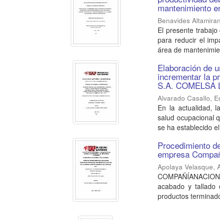
mantenimiento e
Benavides Altamiran
El presente trabajo 
para reducir el imp
área de mantenimien
Elaboración de u
incrementar la p
S.A. COMELSA L
Alvarado Casallo, 
En la actualidad,
salud ocupacional q
se ha establecido el 
Procedimiento de
empresa Compañ
Apolaya Velasque, A
COMPAÑÍANACIONAL
acabado y tallado
productos terminado