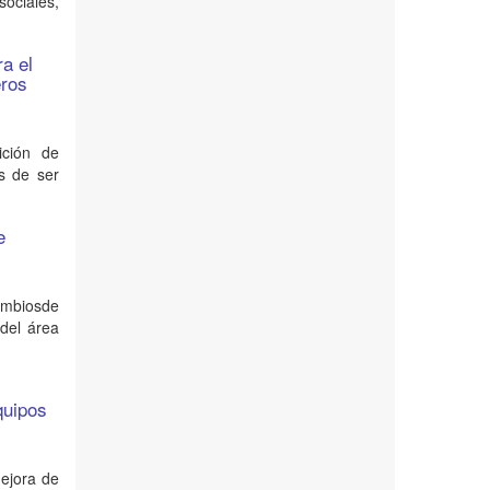
ociales,
ra el
eros
ición de
s de ser
e
ambiosde
del área
quipos
mejora de