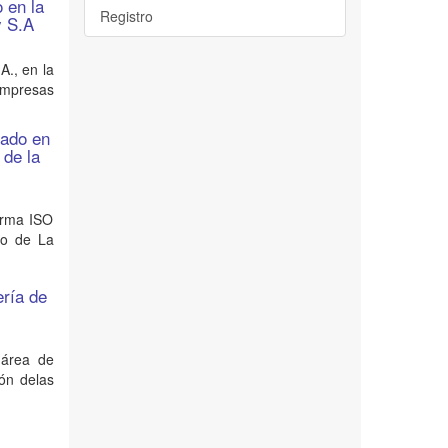
 en la
Registro
y S.A
A., en la
 empresas
sado en
 de la
orma ISO
to de La
ería de
 área de
ión delas