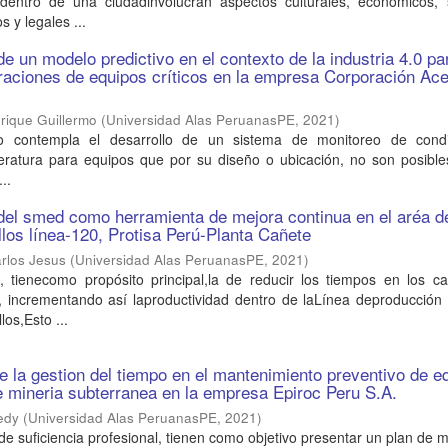
entro de una ciudadinvolucran aspectos culturales, económicos, s
s y legales ...
e un modelo predictivo en el contexto de la industria 4.0 pa
raciones de equipos críticos en la empresa Corporación Ac
rique Guillermo
(
Universidad Alas PeruanasPE
,
2021
)
jo contempla el desarrollo de un sistema de monitoreo de cond
eratura para equipos que por su diseño o ubicación, no son posible
..
del smed como herramienta de mejora continua en el aréa d
llos línea-120, Protisa Perú-Planta Cañete
rlos Jesus
(
Universidad Alas PeruanasPE
,
2021
)
o, tienecomo propósito principal,la de reducir los tiempos en los c
, incrementando así laproductividad dentro de laLínea deproducción 
los,Esto ...
e la gestion del tiempo en el mantenimiento preventivo de e
e mineria subterranea en la empresa Epiroc Peru S.A.
edy
(
Universidad Alas PeruanasPE
,
2021
)
 de suficiencia profesional, tienen como objetivo presentar un plan de 