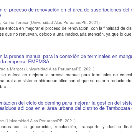
n el proceso de renovación en el área de suscripciones del d
o
, Karina Teresa
(
Universidad Alas PeruanasPE
,
2021
)
 se enfoca en mejorar el proceso de renovación, con la finalidad de dis
tes que no renuevan, debido a una inadecuada atención, ya que lo que 
n la prensa manual para la conexión de terminales en mang
en la empresa EMEMSA
Paola Margot
(
Universidad Alas PeruanasPE
,
2021
)
o se enfoca en mejorar la prensa manual para terminales de conex
atural aun sistema hidroneumático con el que se estaría reduciendo 
re ...
tación del ciclo de deming para mejorar la gestión del sis
esiduos sólidos en el área urbana del distrito de Tambopata
ose
(
Universidad Alas PeruanasPE
,
2021
)
nados con la generación, recolección, transporte y destino fina