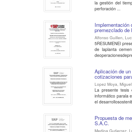
la gestión del tie
perforación ...
Implementación d
premezclado de 
Alfonso Guillen, Luc
5RESUMENEl present
de laplanta cemen
deoperacionesdepre
Aplicación de un 
cotizaciones par
Lopez Moya, Miguel
La presente tesis
informático parala 
el desarrollosostenib
Propuesta de mej
S.A.C.
Medina Gutierrez, 