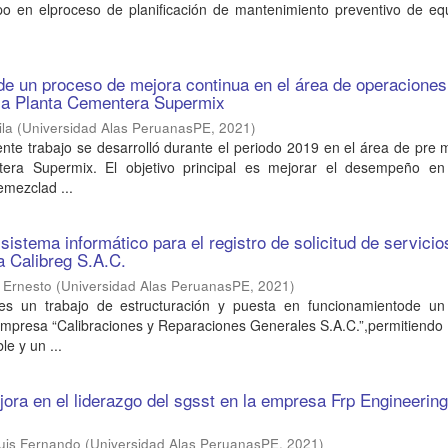
mpo en elproceso de planificación de mantenimiento preventivo de eq
e un proceso de mejora continua en el área de operaciones
la Planta Cementera Supermix
ila
(
Universidad Alas PeruanasPE
,
2021
)
e trabajo se desarrolló durante el periodo 2019 en el área de pre 
tera Supermix. El objetivo principal es mejorar el desempeño en
mezclad ...
sistema informático para el registro de solicitud de servicio
a Calibreg S.A.C.
 Ernesto
(
Universidad Alas PeruanasPE
,
2021
)
 es un trabajo de estructuración y puesta en funcionamientode un
empresa “Calibraciones y Reparaciones Generales S.A.C.”,permitiendo
le y un ...
ora en el liderazgo del sgsst en la empresa Frp Engineerin
Luis Fernando
(
Universidad Alas PeruanasPE
,
2021
)