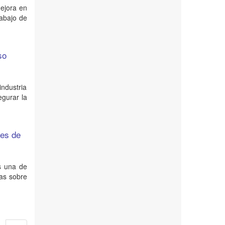
mejora en
rabajo de
so
ndustria
egurar la
res de
s una de
as sobre