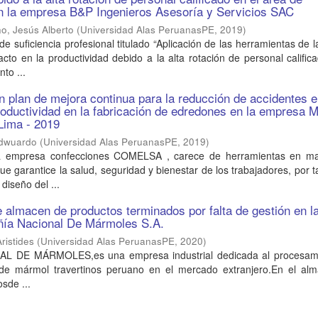
n la empresa B&P Ingenieros Asesoría y Servicios SAC
o, Jesús Alberto
(
Universidad Alas PeruanasPE
,
2019
)
de suficiencia profesional titulado “Aplicación de las herramientas de l
acto en la productividad debido a la alta rotación de personal calific
to ...
n plan de mejora continua para la reducción de accidentes e
roductividad en la fabricación de edredones en la empresa 
ima - 2019
Edwuardo
(
Universidad Alas PeruanasPE
,
2019
)
 la empresa confecciones COMELSA , carece de herramientas en ma
ue garantice la salud, seguridad y bienestar de los trabajadores, por t
diseño del ...
 almacen de productos terminados por falta de gestión en l
ía Nacional De Mármoles S.A.
ristides
(
Universidad Alas PeruanasPE
,
2020
)
 DE MÁRMOLES,es una empresa industrial dedicada al procesam
 de mármol travertinos peruano en el mercado extranjero.En el al
sde ...