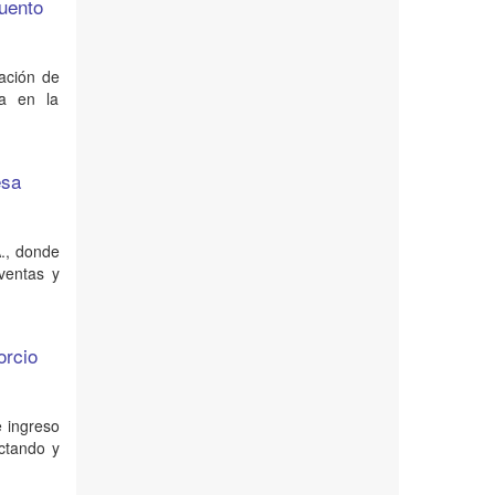
cuento
ación de
la en la
esa
A., donde
ventas y
orcio
e ingreso
ctando y