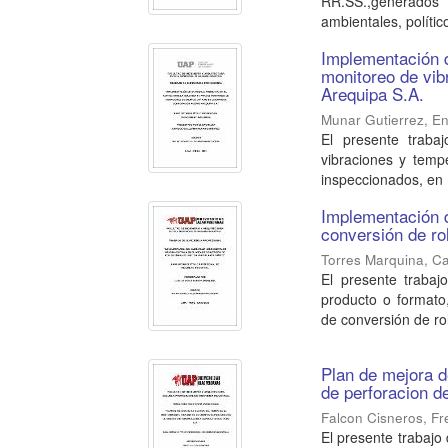
RR.SS.,generados d
ambientales, político
Implementación d
monitoreo de vib
Arequipa S.A.
Munar Gutierrez, En
El presente traba
vibraciones y temp
inspeccionados, en .
Implementación 
conversión de ro
Torres Marquina, Ca
El presente trabaj
producto o formato
de conversión de rol
Plan de mejora d
de perforacion d
Falcon Cisneros, Fr
El presente trabajo