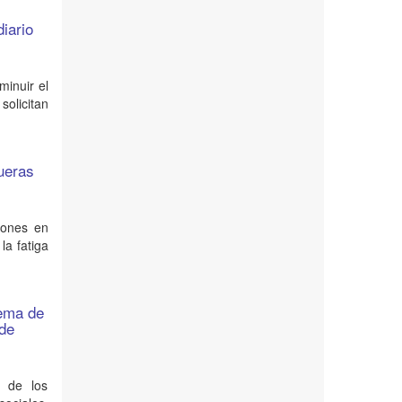
iario
minuir el
solicitan
ueras
iones en
la fatiga
tema de
 de
l de los