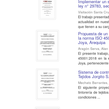
Implementar un s
ley n° 29783, se
Visitación Santa Cr
El trabajo presentad
actualidad en nues
que tienen a su carg
Propuesta de un 
la norma ISO 45
Joya, Arequipa
Aragón Serva, Alan
El presente trabaj
45001:2018 en la e
Joya, perteneciente 
Sistema de contro
Tejidos Jorgito S
Mechato Barrantes,
El siguiente proye
tintorería de tejido
condiciones ...