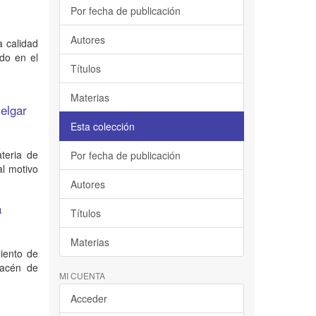
Por fecha de publicación
Autores
a calidad
ado en el
Títulos
Materias
Melgar
Esta colección
teria de
Por fecha de publicación
al motivo
Autores
a
Títulos
Materias
iento de
macén de
MI CUENTA
Acceder