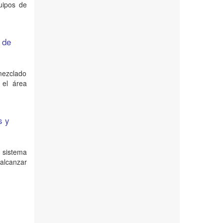
uipos de
 de
mezclado
 el área
s y
 sistema
 alcanzar
g