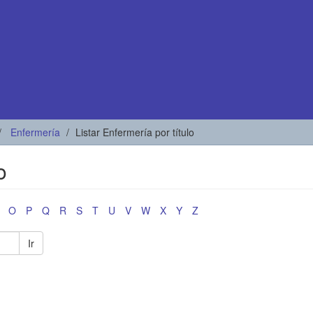
Enfermería
Listar Enfermería por título
o
O
P
Q
R
S
T
U
V
W
X
Y
Z
Ir