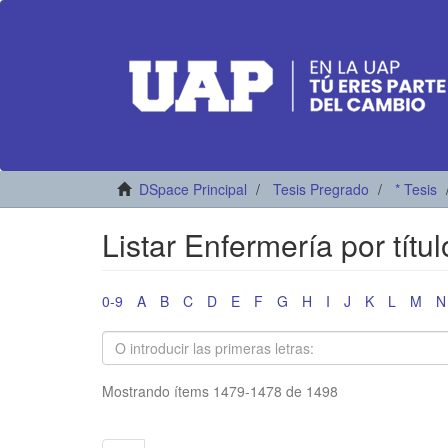
DSpace Principal
Tesis Pregrado
* Tesis
Listar Enfermería por títul
0-9
A
B
C
D
E
F
G
H
I
J
K
L
M
N
Mostrando ítems 1479-1478 de 1498