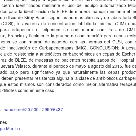
s fueron identificados mediante el uso del equipo automatizado Mic
ados para la identificación de BLEE de manera manual mediante el m
 en disco de Kirby Bauer según las normas clínicas y de laboratorio 
e (CLSI), los valores de concentración inhibitoria mínima (CIM) dad
 para ertapenem e imipenem se confirmaron con tiras de CMI 
ux, Francia) y finalmente la prueba de confirmación para cepas resi
nems se confirmaron de acuerdo con las normas del CLSI, con 
de Inactivación de Carbapenemasas (MIC). CONCLUSION: A pesa
cia de resistencia a antibióticos carbapenémicos en cepas de Escheri
oras de BLEE, de muestras de pacientes hospitalizados del Hospital 
uevara Velasco, durante el periodo de mayo a agosto del 2015, fue d
rado bajo pero significativo ya que naturalmente las cepas produc
deben presentar resistencia alguna a la clase de antibióticos carbap
que estos mismos son considerados como mejor alternativa terapéut
s difíciles como en este caso.
hdl.handle.net/20.500.12990/6437
ones
gía Médica