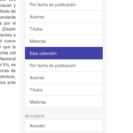
Por fecha de publicación
roscan y
étodo de
Autores
Standards
a por el
(Etest®
Títulos
stentes a
el nuevo
Materias
r que la
chia coli
Esta colección
Nacional
el 5%, es
Por fecha de publicación
toras de
enémicos,
Autores
ica ante
Títulos
Materias
MI CUENTA
Acceder