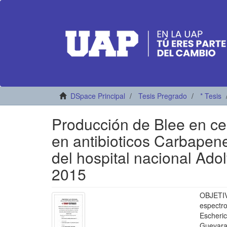
DSpace Principal
Tesis Pregrado
* Tesis
Producción de Blee en cep
en antibioticos Carbapen
del hospital nacional Ado
2015
OBJETIV
espectro
Escheric
Guevar