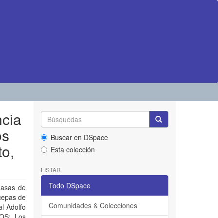
ncia
os
Buscar en DSpace
to,
Esta colección
LISTAR
Todo DSpace
masas de
 cepas de
Comunidades & Colecciones
al Adolfo
OS: Los