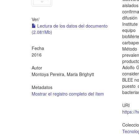
aislado
confirm
difusión
Ver/
Institut
Lectura de los datos del documento
equipo
(2.081Mb)
bioMérie
carbape
Fecha
Método 
2016
prevalen
product
Adolfo G
Autor
conside
Montoya Pereira, Maria Brighytt
BLEE no 
puesto 
Metadatos
bacteria
Mostrar el registro completo del ítem
URI
https://
Colecci
Tecnolo