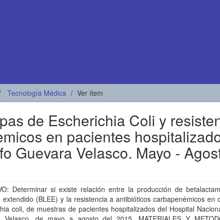
Tecnología Médica
Ver ítem
as de Escherichia Coli y resiste
emicos en pacientes hospitalizad
lfo Guevara Velasco. Mayo - Agos
O: Determinar si existe relación entre la producción de betalacta
 extendido (BLEE) y la resistencia a antibióticos carbapenémicos en
hia coli, de muestras de pacientes hospitalizados del Hospital Nacion
a Velasco, de mayo a agosto del 2015. MATERIALES Y METOD