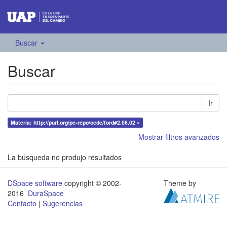
Buscar
Buscar
Ir
Materia: http://purl.org/pe-repo/ocde/ford#2.06.02 ×
Mostrar filtros avanzados
La búsqueda no produjo resultados
DSpace software
copyright © 2002-
Theme by
2016
DuraSpace
Contacto
|
Sugerencias