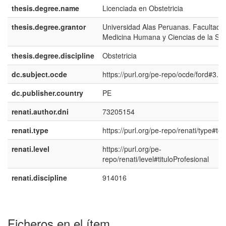
thesis.degree.name
Licenciada en Obstetricia
thesis.degree.grantor
Universidad Alas Peruanas. Facultad 
Medicina Humana y Ciencias de la Sa
thesis.degree.discipline
Obstetricia
dc.subject.ocde
https://purl.org/pe-repo/ocde/ford#3.0
dc.publisher.country
PE
renati.author.dni
73205154
renati.type
https://purl.org/pe-repo/renati/type#tes
renati.level
https://purl.org/pe-
repo/renati/level#tituloProfesional
renati.discipline
914016
Ficheros en el ítem