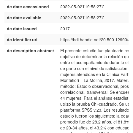
dc.date.accessioned
2022-05-02T19:58:27Z
dc.date.available
2022-05-02T19:58:27Z
dc.date.issued
2017
dc.identifier.uri
https://hdl.handle.net/20.500.12990/8
dc.description.abstract
El presente estudio fue planteado con 
objetivo de determinar la relación que 
entre el acompañamiento durante el tr
de parto con el nivel de satisfacción de
mujeres atendidas en la Clínica Particu
Montefiori – La Molina, 2017. Material 
método: Estudio observacional, prospe
correlacional, transversal. Se encuest
44 mujeres. Para el análisis estadístic
utilizó la prueba Chi-cuadrado. Se utili
plataforma SPSS v.23. Los resultados 
estudio fueron los siguientes: la edad
promedio fue de 28.2 años, el 81.8% 
de 20-34 años, el 43.2% con educació