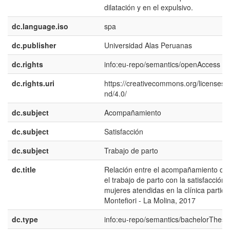
dilatación y en el expulsivo.
dc.language.iso
spa
dc.publisher
Universidad Alas Peruanas
dc.rights
info:eu-repo/semantics/openAccess
dc.rights.uri
https://creativecommons.org/licenses/
nd/4.0/
dc.subject
Acompañamiento
dc.subject
Satisfacción
dc.subject
Trabajo de parto
dc.title
Relación entre el acompañamiento du
el trabajo de parto con la satisfacción 
mujeres atendidas en la clínica particu
Montefiori - La Molina, 2017
dc.type
info:eu-repo/semantics/bachelorThesi