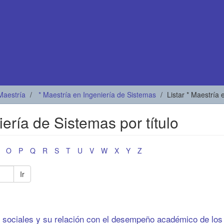
Maestría
* Maestría en Ingeniería de Sistemas
Listar * Maestría 
iería de Sistemas por título
O
P
Q
R
S
T
U
V
W
X
Y
Z
Ir
 sociales y su relación con el desempeño académico de los