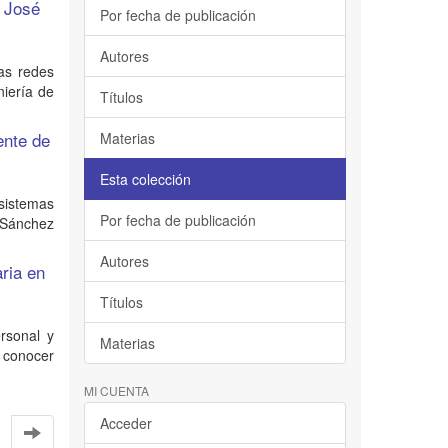
l José
Por fecha de publicación
Autores
las redes
iería de
Títulos
ente de
Materias
Esta colección
 sistemas
Por fecha de publicación
o Sánchez
Autores
aria en
Títulos
ersonal y
Materias
n conocer
MI CUENTA
Acceder