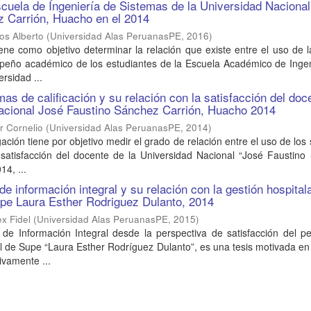
cuela de Ingeniería de Sistemas de la Universidad Naciona
z Carrión, Huacho en el 2014
os Alberto
(
Universidad Alas PeruanasPE
,
2016
)
iene como objetivo determinar la relación que existe entre el uso de 
mpeño académico de los estudiantes de la Escuela Académico de Ingen
rsidad ...
as de calificación y su relación con la satisfacción del doc
Nacional José Faustino Sánchez Carrión, Huacho 2014
r Cornelio
(
Universidad Alas PeruanasPE
,
2014
)
ación tiene por objetivo medir el grado de relación entre el uso de los
a satisfacción del docente de la Universidad Nacional “José Faustin
14, ...
e información integral y su relación con la gestión hospital
upe Laura Esther Rodriguez Dulanto, 2014
ex Fidel
(
Universidad Alas PeruanasPE
,
2015
)
 de Información Integral desde la perspectiva de satisfacción del p
l de Supe “Laura Esther Rodríguez Dulanto”, es una tesis motivada e
ivamente ...