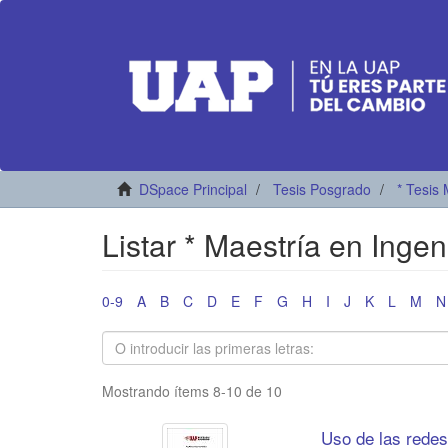
DSpace Principal
Tesis Posgrado
* Tesis 
Listar * Maestría en Ingen
0-9
A
B
C
D
E
F
G
H
I
J
K
L
M
N
Mostrando ítems 8-10 de 10
Uso de las redes