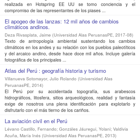
realizada en Hotspring EE UU se tomo conciencia y el
compromiso de las representantes de los piases ...
El apogeo de las lanzas: 12 mil años de cambios
climáticos andinos.
Deza Rivasplata, Jaime
(
Universidad Alas PeruanasPE
,
2017-08
)
Texto de antropología ambiental sustentando los cambios
climáticos en los andes y su relación con los pueblos paleotíticos
y del arcaico andino, desde hace doce mil años. Incluye galería
fotográfica de los principales ...
Atlas del Perú : geografía historia y turismo
Villanueva Sotomayor, Julio Rolando
(
Universidad Alas
PeruanasPE
,
2014
)
El Perú por su accidentada topografía, sus arabescos
hidrográficos, litosfera, sitios arqueológicos, realidad y fantasía
exige de nosotros una plena identificación para explotarlo y
disfrutarlo con el más tierno de los cariños.
La aviación civil en el Perú
Lévano Castillo, Fernando
;
Gonzáles Jáuregui, Yolani
;
Valdivia
Acuña, María Inés
(
Universidad Alas PeruanasPE
,
2013
)