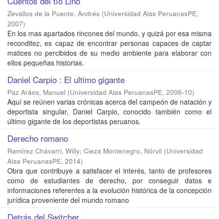
Cuentos del tío Lino
Zevallos de la Puente, Andrés
(
Universidad Alas PeruanasPE
,
2007
)
En los mas apartados rincones del mundo, y quizá por esa misma
reconditez, es capaz de encontrar personas capaces de captar
matices no percibidos de su medio ambiente para elaborar con
ellos pequeñas historias.
Daniel Carpio : El ultimo gigante
Paz Aráos, Manuel
(
Universidad Alas PeruanasPE
,
2006-10
)
Aquí se reúnen varias crónicas acerca del campeón de natación y
deportista singular, Daniel Carpio, conocido también como el
último gigante de los deportistas peruanos.
Derecho romano
Ramírez Chávarri, Willy
;
Cieza Montenegro, Nórvil
(
Universidad
Alas PeruanasPE
,
2014
)
Obra que contribuye a satisfacer el interés, tanto de profesores
como de estudiantes de derecho, por conseguir datos e
informaciones referentes a la evolución histórica de la concepción
jurídica proveniente del mundo romano
Detrás del Switcher