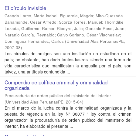
El círculo invisible
Granda Larco, María Isabel
;
Figuerola, Magda
;
Miro-Quezada
Bahamonde, César Alfredo
;
Scorza Torres, Manuel
;
Thorndike
Lozada, Guillermo
;
Ramon Ribeyro, Julio
;
Gonzalo Rose, Juan
;
Naranjo García, Reynaldo
;
Calvo Soriano, César Viacheslav
;
Domínguez Hernández, Carlos
(
Universidad Alas PeruanasPE
,
2007-08
)
Los círculos de amigos son una institución no estudiada en el
país; no obstante, han dado tantos lustros. siendo una forma de
vida característica que manifiestan la angustia por el país. son
talvez, una antítesis confundida ...
Compendio de política criminal y criminalidad
organizada
Procuraduría de orden público del ministerio del interior
(
Universidad Alas PeruanasPE
,
2015-04
)
En el marco de la lucha contra la criminalidad organizada y la
puesta de vigencia en la ley N° 30077 " ley contra el crimen
organizado" la procuraduría de orden publico del ministerio del
interior, ha elaborado el presente ...