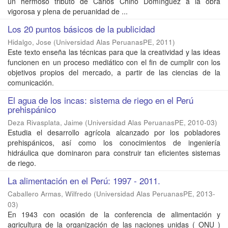
un hermoso tributo de Carlos Chino Domínguez a la obra
vigorosa y plena de peruanidad de ...
Los 20 puntos básicos de la publicidad
Hidalgo, Jose
(
Universidad Alas PeruanasPE
,
2011
)
Este texto enseña las técnicas para que la creatividad y las ideas
funcionen en un proceso mediático con el fin de cumplir con los
objetivos propios del mercado, a partir de las ciencias de la
comunicación.
El agua de los incas: sistema de riego en el Perú
prehispánico
Deza Rivasplata, Jaime
(
Universidad Alas PeruanasPE
,
2010-03
)
Estudia el desarrollo agrícola alcanzado por los pobladores
prehispánicos, así como los conocimientos de ingeniería
hidráulica que dominaron para construir tan eficientes sistemas
de riego.
La alimentación en el Perú: 1997 - 2011.
Caballero Armas, Wilfredo
(
Universidad Alas PeruanasPE
,
2013-
03
)
En 1943 con ocasión de la conferencia de alimentación y
agricultura de la organización de las naciones unidas ( ONU )