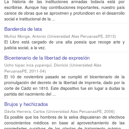
La historia de las instituciones armadas todavía está por
escribirse. Aunque hay contribuciones importantes, nuestro país
carece de obras que se aproximen y profundicen en el desarrollo
social e institucional de la ...
Banderola de lata
Muñoz Monge, Antonio
(
Universidad Alas PeruanasPE
,
2013
)
El Libro está cargado de una alta poesía que recoge arte y
justicia social, a la vez.
Bicentenario de la libertad de expresión
Ucho túpac inca yupanqui, Dionicio
(
Universidad Alas
PeruanasPE
,
2011-04
)
El 10 de noviembre pasado se cumplió el bicentenario de la
promulgación del decreto de la libertad de imprenta, dado por la
corte de Cádiz en 1810. Este dispositivo fue sin lugar a dudas la
partida del nacimiento del ...
Brujos y hechizados
Dávila Herrera, Carlos
(
Universidad Alas PeruanasPE
,
2006
)
Es posible que los hombres de la selva dispusieran de efectivos
conocimientos médicos en base al aprovechamiento de las
propiedades curativas de las plantas de tratamiento mágico -