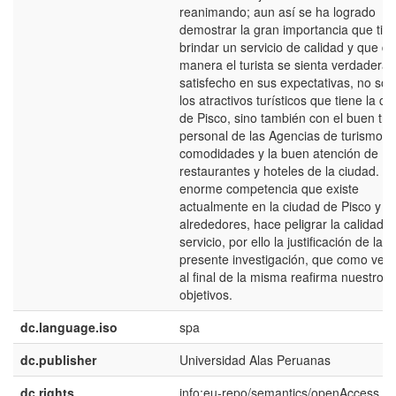
reanimando; aun así se ha logrado
demostrar la gran importancia que tie
brindar un servicio de calidad y que d
manera el turista se sienta verdadera
satisfecho en sus expectativas, no sol
los atractivos turísticos que tiene la ci
de Pisco, sino también con el buen tra
personal de las Agencias de turismo y 
comodidades y la buen atención de
restaurantes y hoteles de la ciudad. L
enorme competencia que existe
actualmente en la ciudad de Pisco y s
alrededores, hace peligrar la calidad d
servicio, por ello la justificación de la
presente investigación, que como ver
al final de la misma reafirma nuestros
objetivos.
dc.language.iso
spa
dc.publisher
Universidad Alas Peruanas
dc.rights
info:eu-repo/semantics/openAccess