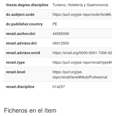
thesis.degree.discipline
Turismo, Hotelería y Gastronomía
dc.subject.ocde
https://purl.org/pe-repo/ocde/ford#6.0
dc.publisher.country
PE
renati.author.dni
44565006
renati.advisor.dni
06012555
renati.advisor.orcid
https://orcid.org/0000-0001-7306-524
renati.type
https://purl.org/pe-repo/renati/type#tes
renati.level
https://purl.org/pe-
repo/renati/level#tituloProfesional
renati.discipline
014257
Ficheros en el ítem