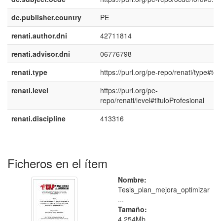
dc.publisher.country
PE
renati.author.dni
42711814
renati.advisor.dni
06776798
renati.type
https://purl.org/pe-repo/renati/type#tes
renati.level
https://purl.org/pe-
repo/renati/level#tituloProfesional
renati.discipline
413316
Ficheros en el ítem
Nombre:
Tesis_plan_mejora_optimizar
...
Tamaño:
4.254Mb