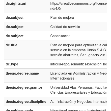
dc.rights.uri
https://creativecommons.org/licenses/
nd/4.0/
dc.subject
Plan de mejora
dc.subject
Calidad de servicio
dc.subject
Capacitación
dc.title
Plan de mejora para optimizar la calid
servicio en la empresa Unión S.A.C. -
sección abarrotes, San Ignacio 2019
dc.type
info:eu-repo/semantics/bachelorThesi
thesis.degree.name
Licenciada en Administración y Negoc
Internacionales
thesis.degree.grantor
Universidad Alas Peruanas. Facultad 
Ciencias Empresariales y Educación
thesis.degree.discipline
Administración y Negocios Internacion
dc.subject.ocde
https://purl.org/pe-repo/ocde/ford#5.0