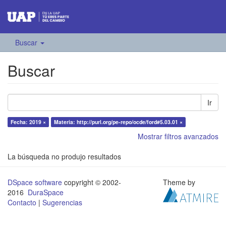
Buscar
Buscar
Ir
Fecha: 2019 ×
Materia: http://purl.org/pe-repo/ocde/ford#5.03.01 ×
Mostrar filtros avanzados
La búsqueda no produjo resultados
DSpace software
copyright © 2002-
Theme by
2016
DuraSpace
Contacto
|
Sugerencias