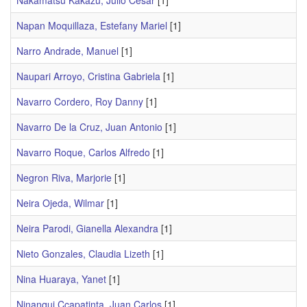
Nakamatsu Kakazu, Julio Cesar
[1]
Napan Moquillaza, Estefany Mariel
[1]
Narro Andrade, Manuel
[1]
Naupari Arroyo, Cristina Gabriela
[1]
Navarro Cordero, Roy Danny
[1]
Navarro De la Cruz, Juan Antonio
[1]
Navarro Roque, Carlos Alfredo
[1]
Negron Riva, Marjorie
[1]
Neira Ojeda, Wilmar
[1]
Neira Parodi, Gianella Alexandra
[1]
Nieto Gonzales, Claudia Lizeth
[1]
Nina Huaraya, Yanet
[1]
Ninanqui Ccapatinta, Juan Carlos
[1]