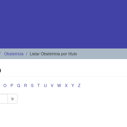
Obstetricia
Listar Obstetricia por título
o
O
P
Q
R
S
T
U
V
W
X
Y
Z
Ir