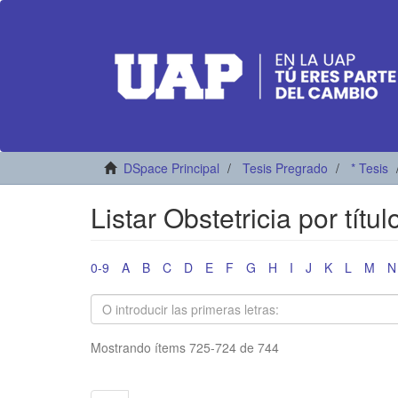
DSpace Principal
Tesis Pregrado
* Tesis
Listar Obstetricia por títul
0-9
A
B
C
D
E
F
G
H
I
J
K
L
M
N
Mostrando ítems 725-724 de 744