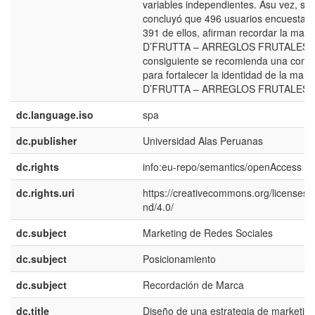
variables independientes. Asu vez, se
concluyó que 496 usuarios encuestad
391 de ellos, afirman recordar la marc
D’FRUTTA – ARREGLOS FRUTALES. 
consiguiente se recomienda una consu
para fortalecer la identidad de la marc
D’FRUTTA – ARREGLOS FRUTALES.
dc.language.iso
spa
dc.publisher
Universidad Alas Peruanas
dc.rights
info:eu-repo/semantics/openAccess
dc.rights.uri
https://creativecommons.org/licenses/
nd/4.0/
dc.subject
Marketing de Redes Sociales
dc.subject
Posicionamiento
dc.subject
Recordación de Marca
dc.title
Diseño de una estrategia de marketin