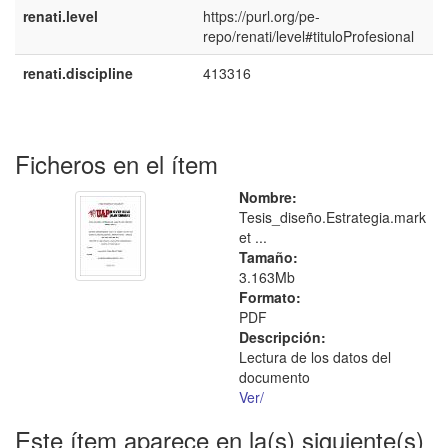
renati.level
https://purl.org/pe-
repo/renati/level#tituloProfesional
renati.discipline
413316
Ficheros en el ítem
Nombre:
Tesis_diseño.Estrategia.mark
et ...
Tamaño:
3.163Mb
Formato:
PDF
Descripción:
Lectura de los datos del
documento
Ver/
Este ítem aparece en la(s) siguiente(s)