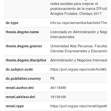
redes sociales para mejorar el
posicionamiento de la marca D'Frutta 
Arreglos Frutales, Chiclayo 2017
dc.type
info:eu-repo/semantics/bachelorThesi
thesis.degree.name
Licenciada en Administración y Negoc
Internacionales
thesis.degree.grantor
Universidad Alas Peruanas. Facultad 
Ciencias Empresariales y Educación
thesis.degree.discipline
Administración y Negocios Internacion
dc.subject.ocde
https://purl.org/pe-repo/ocde/ford#5.0
dc.publisher.country
PE
renati.author.dni
46119489
renati.advisor.dni
18139166
renati.type
https://purl.org/pe-repo/renati/type#tes