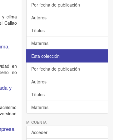
Por fecha de publicación
o y clima
Autores
l Callao
Títulos
Materias
Lima,
Esta colección
vidad en
Por fecha de publicación
iseño no
Autores
vada y
Títulos
 machismo
Materias
iversidad
MI CUENTA
mpresa
Acceder