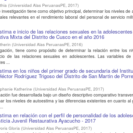
thia
(
Universidad Alas PeruanasPE
,
2017
)
 investigación tiene como objetivo principal, determinar los niveles de
ales relevantes en el rendimiento laboral del personal de servicio mili
stima e inicio de las relaciones sexuales en la adolescente
ativa Mixta del Distrito de Cusco en el año 2016
therin
(
Universidad Alas PeruanasPE
,
2016
)
igación, tiene como propósito de determinar la relación entre los n
icio de las relaciones sexuales en adolescentes. Las variables de 
es ...
stima en los niños del primer grado de secundaria del Instit
éctor Rodríguez Trigoso del Distrito de San Martin de Porr
ephanie Katherine
(
Universidad Alas PeruanasPE
,
2017
)
gación fue desarrollada bajo un diseño descriptivo comparativo transve
nar los niveles de autoestima y las diferencias existentes en cuanto al
..
stima en relación con el perfil de personalidad de los adole
ticia Juvenil Restaurativa Ayacucho - 2017
ris Gloria
(
Universidad Alas PeruanasPE
,
2017
)