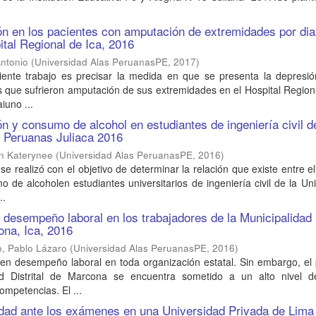
ón en los pacientes con amputación de extremidades por di
pital Regional de Ica, 2016
ntonio
(
Universidad Alas PeruanasPE
,
2017
)
guiente trabajo es precisar la medida en que se presenta la depresi
s que sufrieron amputación de sus extremidades en el Hospital Region
aiuno ...
ón y consumo de alcohol en estudiantes de ingeniería civil d
s Peruanas Juliaca 2016
én Katerynee
(
Universidad Alas PeruanasPE
,
2016
)
se realizó con el objetivo de determinar la relación que existe entre el
 de alcoholen estudiantes universitarios de ingeniería civil de la Un
..
y desempeño laboral en los trabajadores de la Municipalidad
ona, Ica, 2016
, Pablo Lázaro
(
Universidad Alas PeruanasPE
,
2016
)
uen desempeño laboral en toda organización estatal. Sin embargo, el
ad Distrital de Marcona se encuentra sometido a un alto nivel d
ompetencias. El ...
edad ante los exámenes en una Universidad Privada de Lima