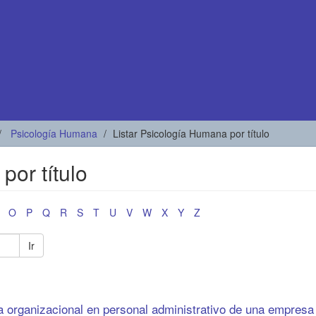
Psicología Humana
Listar Psicología Humana por título
por título
O
P
Q
R
S
T
U
V
W
X
Y
Z
Ir
a organizacional en personal administrativo de una empresa