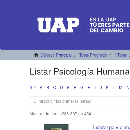
DSpace Principal
Tesis Pregrado
* Tesis
Listar Psicología Humana 
0-9
A
B
C
D
E
F
G
H
I
J
K
L
M
N
Mostrando ítems 288-307 de 454
Liderazgo y clim