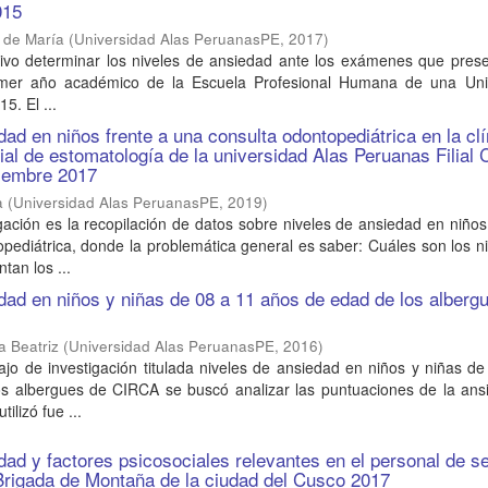
015
r de María
(
Universidad Alas PeruanasPE
,
2017
)
ivo determinar los niveles de ansiedad ante los exámenes que prese
rimer año académico de la Escuela Profesional Humana de una Uni
5. El ...
dad en niños frente a una consulta odontopediátrica en la clí
ial de estomatología de la universidad Alas Peruanas Filial
tiembre 2017
a
(
Universidad Alas PeruanasPE
,
2019
)
gación es la recopilación de datos sobre niveles de ansiedad en niños
pediátrica, donde la problemática general es saber: Cuáles son los n
tan los ...
dad en niños y niñas de 08 a 11 años de edad de los alberg
a Beatriz
(
Universidad Alas PeruanasPE
,
2016
)
ajo de investigación titulada niveles de ansiedad en niños y niñas d
s albergues de CIRCA se buscó analizar las puntuaciones de la ansi
ilizó fue ...
dad y factores psicosociales relevantes en el personal de se
a Brigada de Montaña de la ciudad del Cusco 2017