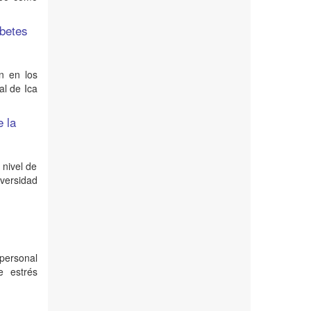
abetes
ón en los
al de Ica
e la
 nivel de
iversidad
 personal
e estrés