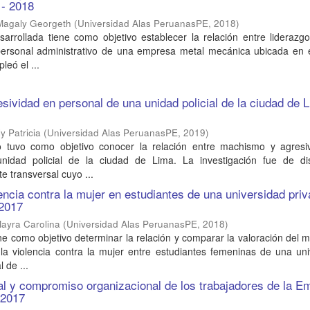
 - 2018
Magaly Georgeth
(
Universidad Alas PeruanasPE
,
2018
)
sarrollada tiene como objetivo establecer la relación entre liderazg
personal administrativo de una empresa metal mecánica ubicada en e
leó el ...
ividad en personal de una unidad policial de la ciudad de 
y Patricia
(
Universidad Alas PeruanasPE
,
2019
)
o tuvo como objetivo conocer la relación entre machismo y agresi
nidad policial de la ciudad de Lima. La investigación fue de d
e transversal cuyo ...
ncia contra la mujer en estudiantes de una universidad pri
 2017
Mayra Carolina
(
Universidad Alas PeruanasPE
,
2018
)
ene como objetivo determinar la relación y comparar la valoración del
 la violencia contra la mujer entre estudiantes femeninas de una un
 de ...
al y compromiso organizacional de los trabajadores de la E
 2017