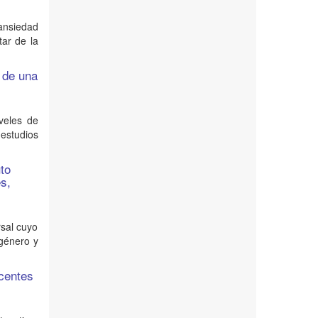
 ansiedad
tar de la
s de una
iveles de
estudios
uto
es,
rsal cuyo
 género y
scentes