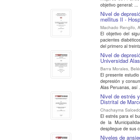
objetivo general: ...
Nivel de depresi
mellitus II - Hos
Machado Rengifo, A
El objetivo del si
pacientes diabético
del primero al treint
Nivel de depresi
Universidad Ala
Barra Morales, Bel
El presente estudio 
depresión y consumo
Alas Peruanas, así .
Nivel de estrés 
Distrital de Marc
Chachayma Salcedo
El estrés para el b
de la Municipalid
despliegue de sus c
Niveles de ansi