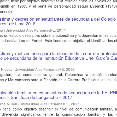
gación tiene por objetivo determinar la relación entre los niveles de a
smith en 1967, y el perfil de personalidad según Eysenck (1940)
ores del ...
stima y depresión en estudiantes de secundaria del Colegio
orest de Lima,2016
na
(
Universidad Alas PeruanasPE
,
2017
)
 es un estudio descriptivo sobre la autoestima y la depresión en estudi
 educativo Lee de Forest. Esto tiene como objetivo el identificar los n
stima y motivaciones para la elección de la carrera profesio
to de secundaria de la Institución Educativa Uriel García Cu
 Nieves
(
Universidad Alas PeruanasPE
,
2016
)
igación, tuvo como objetivo general, Determinar la relación existen
ma y Motivaciones para la Elección de la Carrera Profesional en estud
.
icación familiar en estudiantes de secundaria de la I.E. P
hos – San Juan de Lurigancho – 2017
na Allison
(
Universidad Alas PeruanasPE
,
2017
)
o tiene como objetivo describir el nivel de comunicación familiar, 
e diferencia significativa, entre la comunicación familiar y las v