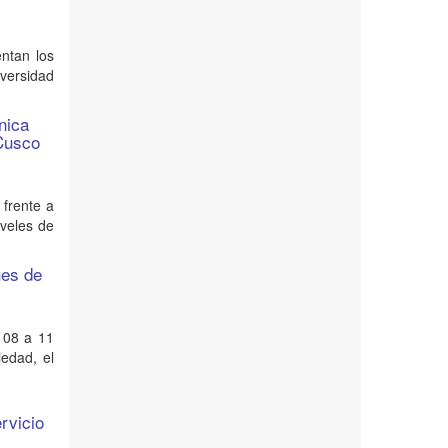
ntan los
versidad
nica
 Cusco
 frente a
iveles de
ues de
e 08 a 11
edad, el
rvicio