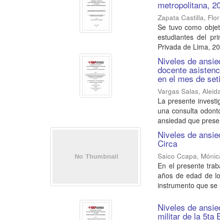
metropolitana, 2
Zapata Castilla, Flo
Se tuvo como objet
estudiantes del p
Privada de Lima, 201
Niveles de ansie
docente asistenc
en el mes de se
Vargas Salas, Aleid
La presente investi
una consulta odonto
ansiedad que presen
Niveles de ansie
Circa
Saico Ccapa, Mónic
En el presente trab
años de edad de lo
instrumento que se ut
Niveles de ansie
militar de la 5t