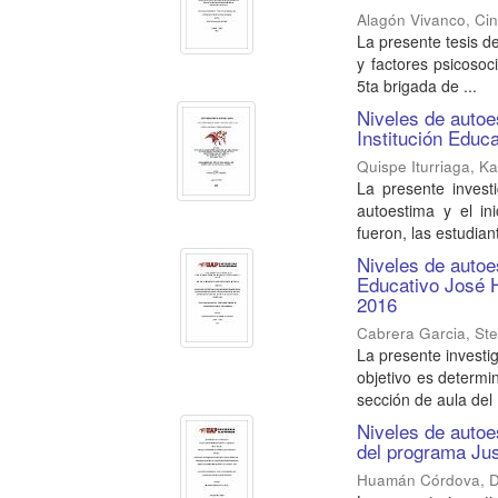
Alagón Vivanco, Cin
La presente tesis de
y factores psicosoci
5ta brigada de ...
Niveles de autoe
Institución Educ
Quispe Iturriaga, Ka
La presente invest
autoestima y el in
fueron, las estudiant
Niveles de autoe
Educativo José H
2016
Cabrera Garcia, St
La presente investi
objetivo es determi
sección de aula del .
Niveles de autoe
del programa Jus
Huamán Córdova, Do