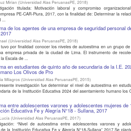
uz Mirian
(
Universidad Alas PeruanasPE
,
2018
)
tigación titulada: Motivación laboral y compromiso organizaciona
empresa PE-CAR-Piura, 2017, con la finalidad de: Determinar la relac
 ...
ima de los agentes de una empresa de seguridad personal d
 2017
hael
(
Universidad Alas PeruanasPE
,
2018
)
 tuvo por finalidad conocer los niveles de autoestima en un grupo d
a empresa privada de la ciudad de Lima. El instrumento de recole
la Escala de ...
ima en estudiantes de quinto año de secundaria de la I.E. 20
mano Los Olivos de Pro
ia Milagros
(
Universidad Alas PeruanasPE
,
2015
)
presente investigación fue determinar el nivel de autoestima en estud
daria de la Institución Educativa 2024 del asentamiento humano los 
ima entre adolescentes varones y adolescentes mujeres de 
tución Educativa Fe y Alegría N°18 - Sullana, 2017
 Lucía
(
Universidad Alas PeruanasPE
,
2017
)
tigación: “Nivel de autoestima entre adolescentes varones y adol
de la Institución Educativa Fe y Alegría N°18-Sullana” 2017.Se plan