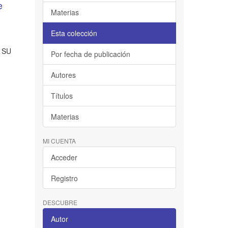
e
Materias
Esta colección
 SU
Por fecha de publicación
Autores
Títulos
Materias
MI CUENTA
Acceder
Registro
DESCUBRE
Autor