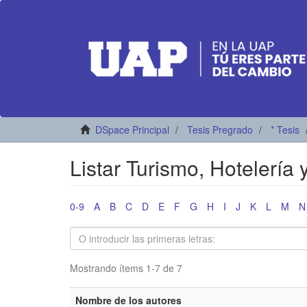
DSpace Principal
Tesis Pregrado
* Tesis
Listar Turismo, Hotelería
0-9
A
B
C
D
E
F
G
H
I
J
K
L
M
N
Mostrando ítems 1-7 de 7
Nombre de los autores