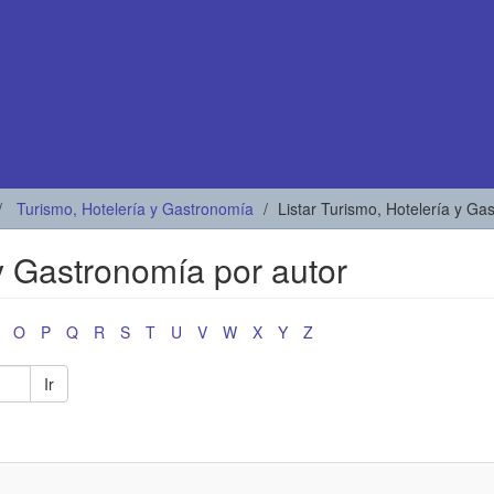
Turismo, Hotelería y Gastronomía
Listar Turismo, Hotelería y Ga
 y Gastronomía por autor
O
P
Q
R
S
T
U
V
W
X
Y
Z
Ir