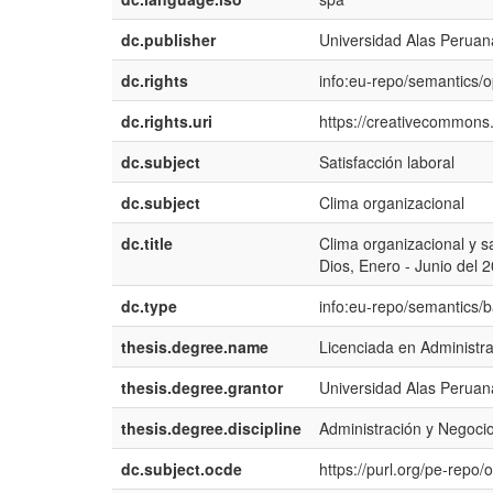
dc.publisher
Universidad Alas Peruan
dc.rights
info:eu-repo/semantics/
dc.rights.uri
https://creativecommons.
dc.subject
Satisfacción laboral
dc.subject
Clima organizacional
dc.title
Clima organizacional y 
Dios, Enero - Junio del 
dc.type
info:eu-repo/semantics/
thesis.degree.name
Licenciada en Administra
thesis.degree.grantor
Universidad Alas Peruan
thesis.degree.discipline
Administración y Negocio
dc.subject.ocde
https://purl.org/pe-repo