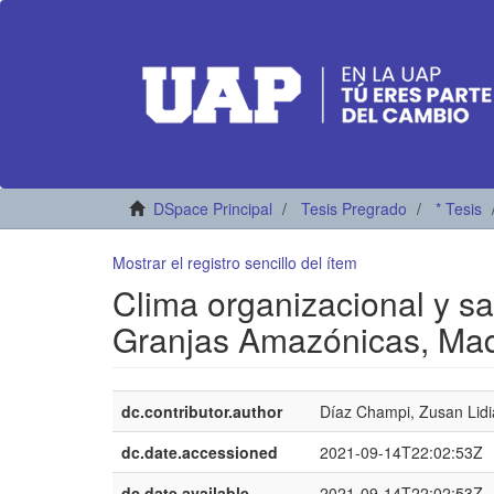
DSpace Principal
Tesis Pregrado
* Tesis
Mostrar el registro sencillo del ítem
Clima organizacional y sa
Granjas Amazónicas, Madr
dc.contributor.author
Díaz Champi, Zusan Lidi
dc.date.accessioned
2021-09-14T22:02:53Z
dc.date.available
2021-09-14T22:02:53Z