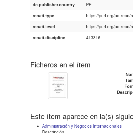
dc.publisher.country
PE
renati.type
https://purl.org/pe-repo/r
renati.level
https://purl.org/pe-repo/r
renati.discipline
413316
Ficheros en el ítem
No
Tam
For
Descrip
Este ítem aparece en la(s) sigui
Administración y Negocios Internacionales
Descripción