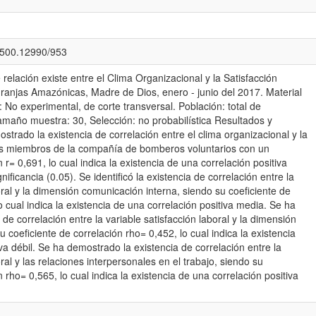
0.500.12990/953
relación existe entre el Clima Organizacional y la Satisfacción
ranjas Amazónicas, Madre de Dios, enero - junio del 2017. Material
 No experimental, de corte transversal. Población: total de
amaño muestra: 30, Selección: no probabilística Resultados y
trado la existencia de correlación entre el clima organizacional y la
 los miembros de la compañía de bomberos voluntarios con un
 r= 0,691, lo cual indica la existencia de una correlación positiva
ificancia (0.05). Se identificó la existencia de correlación entre la
oral y la dimensión comunicación interna, siendo su coeficiente de
o cual indica la existencia de una correlación positiva media. Se ha
de correlación entre la variable satisfacción laboral y la dimensión
 coeficiente de correlación rho= 0,452, lo cual indica la existencia
va débil. Se ha demostrado la existencia de correlación entre la
oral y las relaciones interpersonales en el trabajo, siendo su
n rho= 0,565, lo cual indica la existencia de una correlación positiva