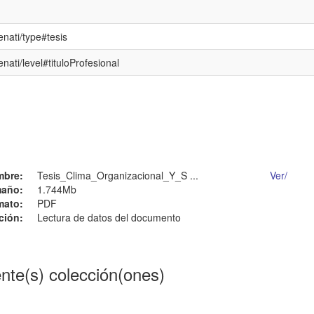
enati/type#tesis
enati/level#tituloProfesional
mbre:
Tesis_Clima_Organizacional_Y_S ...
Ver/
año:
1.744Mb
mato:
PDF
ción:
Lectura de datos del documento
ente(s) colección(ones)