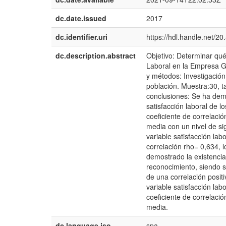
dc.date.issued
2017
dc.identifier.uri
https://hdl.handle.net/2
dc.description.abstract
Objetivo: Determinar qué 
Laboral en la Empresa G
y métodos: Investigación:
población. Muestra:30, t
conclusiones: Se ha demos
satisfacción laboral de
coeficiente de correlación
media con un nivel de sign
variable satisfacción lab
correlación rho= 0,634, l
demostrado la existencia 
reconocimiento, siendo su
de una correlación positi
variable satisfacción lab
coeficiente de correlació
media.
dc.language.iso
spa