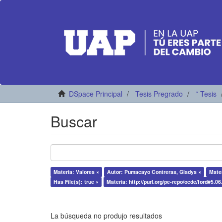
DSpace Principal
Tesis Pregrado
* Tesis
Buscar
Materia: Valores ×
Autor: Pumacayo Contreras, Gladys ×
Mate
Has File(s): true ×
Materia: http://purl.org/pe-repo/ocde/ford#5.06
La búsqueda no produjo resultados