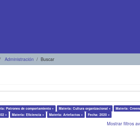
Administración
Buscar
ria: Patrones de comportamiento ×
Materia: Cultura organizacional ×
Materia: Creen
.02 ×
Materia: Eficiencia ×
Materia: Artefactos ×
Fecha: 2020 ×
Mostrar filtros 