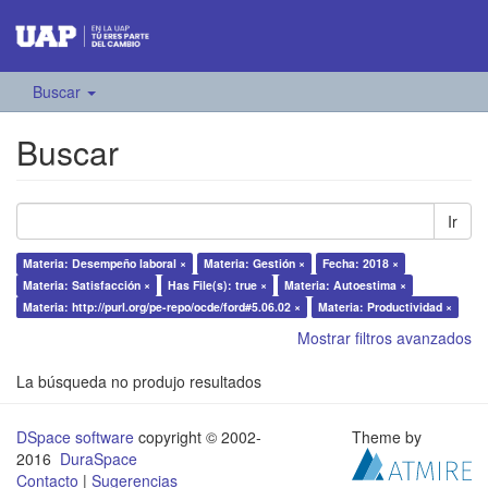
Buscar
Buscar
Ir
Materia: Desempeño laboral ×
Materia: Gestión ×
Fecha: 2018 ×
Materia: Satisfacción ×
Has File(s): true ×
Materia: Autoestima ×
Materia: http://purl.org/pe-repo/ocde/ford#5.06.02 ×
Materia: Productividad ×
Mostrar filtros avanzados
La búsqueda no produjo resultados
DSpace software
copyright © 2002-
Theme by
2016
DuraSpace
Contacto
|
Sugerencias